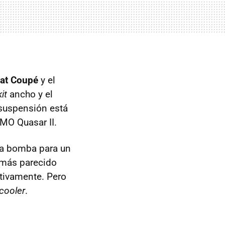
iat Coupé
y el
it
ancho y el
 suspensión está
MO
Quasar II.
ca bomba para un
 más parecido
tivamente. Pero
rcooler
.