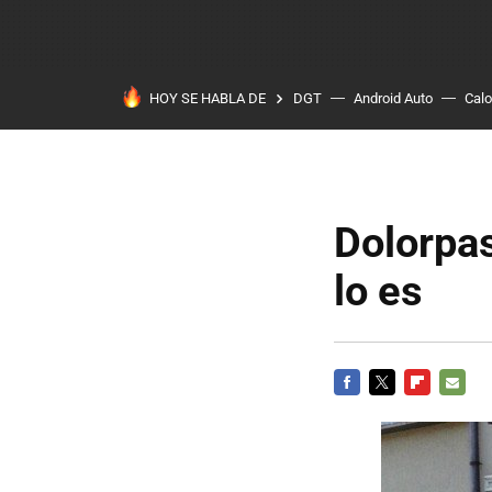
HOY SE HABLA DE
DGT
Android Auto
Calo
Dolorpas
lo es
FACEBOOK
TWITTER
FLIPBOARD
E-
MAIL