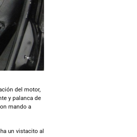
ación del motor,
ante y palanca de
r con mando a
a un vistacito al