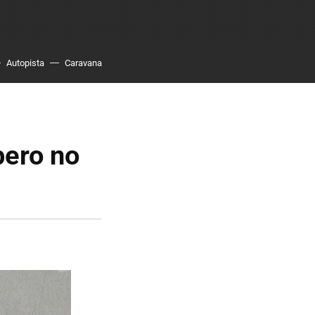
Autopista
Caravana
pero no