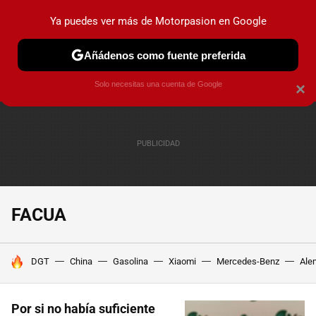
Ya puedes ver más de Motorpasion en Google
PRUEBAS
COCHES ELÉCTRICOS
OBSERVATORIO
F1
Añádenos como fuente preferida
Solo necesitas una cuenta de Google
×
FACUA
HOY SE HABLA DE
DGT
China
Gasolina
Xiaomi
Mercedes-Benz
Ale
Por si no había suficiente