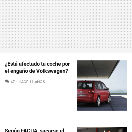
¿Está afectado tu coche por
el engaño de Volkswagen?
COMENTARIOS
47
HACE 11 AÑOS
Según FACUA, sacarse el