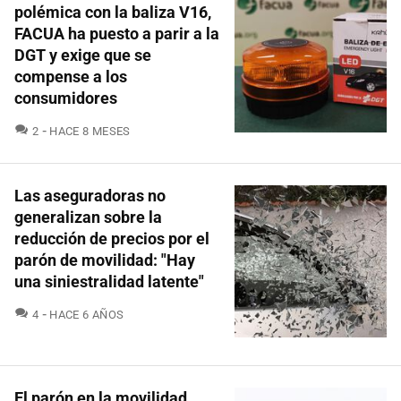
polémica con la baliza V16,
FACUA ha puesto a parir a la
DGT y exige que se
compense a los
consumidores
COMENTARIOS
2
HACE 8 MESES
Las aseguradoras no
generalizan sobre la
reducción de precios por el
parón de movilidad: "Hay
una siniestralidad latente"
COMENTARIOS
4
HACE 6 AÑOS
El parón en la movilidad