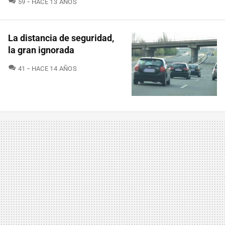
59
HACE 13 AÑOS
La distancia de seguridad,
la gran ignorada
COMENTARIOS
41
HACE 14 AÑOS