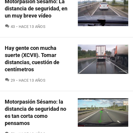
Motorpasión Sésamo: La
distancia de seguridad, en
un muy breve vídeo
COMENTARIOS
43
HACE 13 AÑOS
Hay gente con mucha
suerte (XCVII). Tomar
distancias, cuestión de
centímetros
COMENTARIOS
29
HACE 13 AÑOS
Motorpasión Sésamo: la
distancia de seguridad no
es tan corta como
pensamos
COMENTARIOS