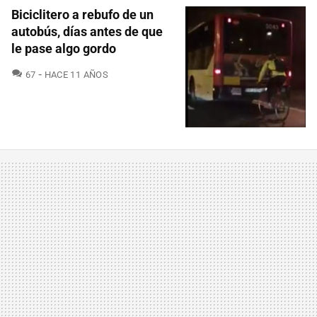
Biciclitero a rebufo de un
autobús, días antes de que
le pase algo gordo
COMENTARIOS
67
HACE 11 AÑOS