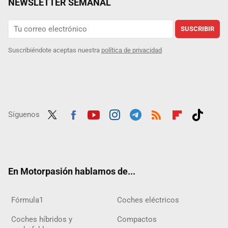
NEWSLETTER SEMANAL
SUSCRIBIR
Suscribiéndote aceptas nuestra
política de privacidad
Síguenos
Twit
Fac
Yout
Inst
Tele
RSS
Flip
Tikt
ter
ebo
ube
agra
gra
boar
ok
ok
m
m
d
En Motorpasión hablamos de...
Fórmula1
Coches eléctricos
Coches híbridos y
Compactos