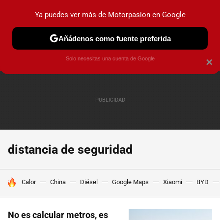
Ya puedes ver más de Motorpasion en Google
PRUEBAS
COCHES ELÉCTRICOS
OBSERVATORIO
F1
Añádenos como fuente preferida
Solo necesitas una cuenta de Google
×
distancia de seguridad
HOY SE HABLA DE
Calor
China
Diésel
Google Maps
Xiaomi
BYD
No es calcular metros, es