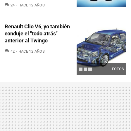
COMENTARIOS
24
HACE 12 AÑOS
Renault Clio V6, yo también
conduje el "todo atrás"
anterior al Twingo
COMENTARIOS
42
HACE 12 AÑOS
FOTOS