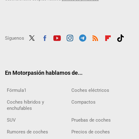
Síguenos
Twit
Fac
Yout
Inst
Tele
RSS
Flip
Tikt
ter
ebo
ube
agra
gra
boar
ok
ok
m
m
d
En Motorpasión hablamos de...
Fórmula1
Coches eléctricos
Coches híbridos y
Compactos
enchufables
SUV
Pruebas de coches
Rumores de coches
Precios de coches