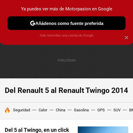
Ya puedes ver más de Motorpasion en Google
PRUEBAS
COCHES ELÉCTRICOS
OBSERVATORIO
F1
Añádenos como fuente preferida
Solo necesitas una cuenta de Google
×
Del Renault 5 al Renault Twingo 2014
HOY SE HABLA DE
Seguridad
Calor
China
Gasolina
GPS
SUV
B
Del 5 al Twingo, en un click