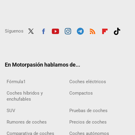
Síguenos
Twit
Fac
Yout
Inst
Tele
RSS
Flip
Tikt
ter
ebo
ube
agra
gra
boar
ok
ok
m
m
d
En Motorpasión hablamos de...
Fórmula1
Coches eléctricos
Coches híbridos y
Compactos
enchufables
SUV
Pruebas de coches
Rumores de coches
Precios de coches
Comparativa de coches
Coches autónomos