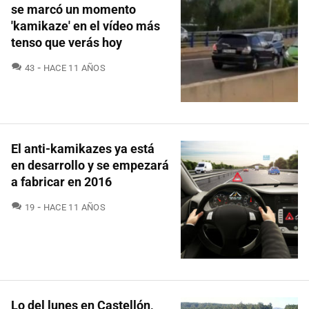
se marcó un momento
'kamikaze' en el vídeo más
tenso que verás hoy
COMENTARIOS
43
HACE 11 AÑOS
El anti-kamikazes ya está
en desarrollo y se empezará
a fabricar en 2016
COMENTARIOS
19
HACE 11 AÑOS
Lo del lunes en Castellón,