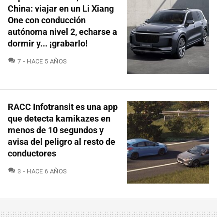
China: viajar en un Li Xiang
One con conducción
autónoma nivel 2, echarse a
dormir y... ¡grabarlo!
COMENTARIOS
7
HACE 5 AÑOS
RACC Infotransit es una app
que detecta kamikazes en
menos de 10 segundos y
avisa del peligro al resto de
conductores
COMENTARIOS
3
HACE 6 AÑOS