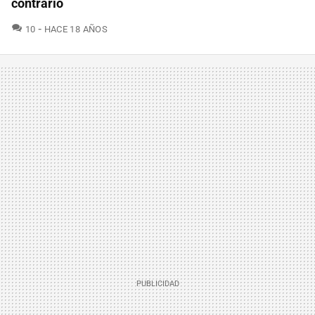
contrario
COMENTARIOS
10
HACE 18 AÑOS