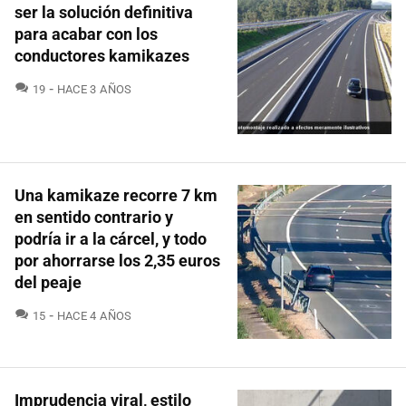
ser la solución definitiva
para acabar con los
conductores kamikazes
COMENTARIOS
19
HACE 3 AÑOS
Una kamikaze recorre 7 km
en sentido contrario y
podría ir a la cárcel, y todo
por ahorrarse los 2,35 euros
del peaje
COMENTARIOS
15
HACE 4 AÑOS
Imprudencia viral, estilo