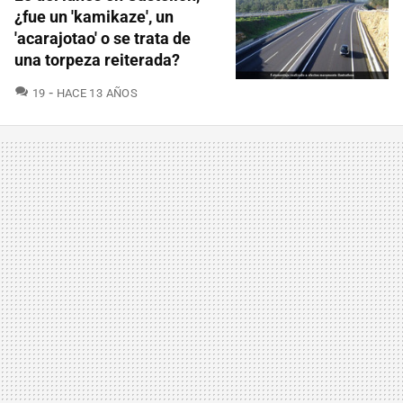
¿fue un 'kamikaze', un
'acarajotao' o se trata de
una torpeza reiterada?
COMENTARIOS
19
HACE 13 AÑOS