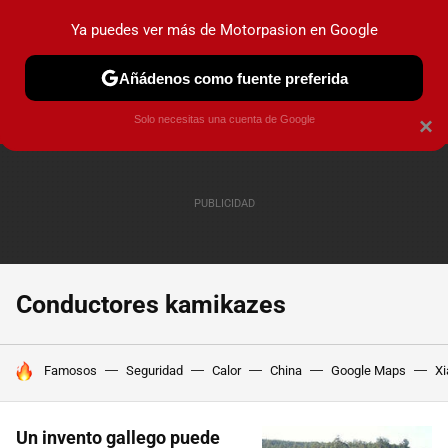
Ya puedes ver más de Motorpasion en Google
PRUEBAS
COCHES ELÉCTRICOS
OBSERVATORIO
F1
Añádenos como fuente preferida
Solo necesitas una cuenta de Google
×
Conductores kamikazes
HOY SE HABLA DE
Famosos
Seguridad
Calor
China
Google Maps
Xi
Un invento gallego puede