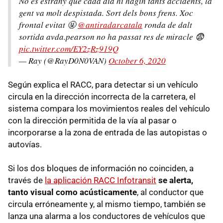
No es estrany que cada dia hi hagin tants accidents, la
gent va molt despistada. Sort dels bons frens. Xoc
frontal evitat 🤬
@antiradarcatala
ronda de dalt
sortida avda.pearson no ha passat res de miracle 😨
pic.twitter.com/EY2zRz919Q
— Ray (@RayD0N0VAN)
October 6, 2020
Según explica el RACC, para detectar si un vehículo
circula en la dirección incorrecta de la carretera, el
sistema compara los movimientos reales del vehículo
con la dirección permitida de la vía al pasar o
incorporarse a la zona de entrada de las autopistas o
autovías.
Si los dos bloques de información no coinciden, a
través de
la aplicación RACC Infotransit
se alerta,
tanto visual como acústicamente
, al conductor que
circula erróneamente y, al mismo tiempo, también se
lanza una alarma a los conductores de vehículos que