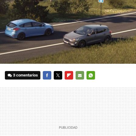
3 comentarios
FACEBOOK
TWITTER
FLIPBOARD
E-
WHATSAPP
MAIL