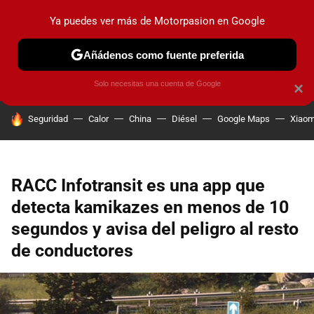
Ya puedes ver más de Motorpasion en Google
PRUEBAS
COCHES ELÉCTRICOS
OBSERVATORIO
F1
Añádenos como fuente preferida
Solo necesitas una cuenta de Google
×
HOY SE HABLA DE
Seguridad
Calor
China
Diésel
Google Maps
Xiaom
RACC Infotransit es una app que
detecta kamikazes en menos de 10
segundos y avisa del peligro al resto
de conductores