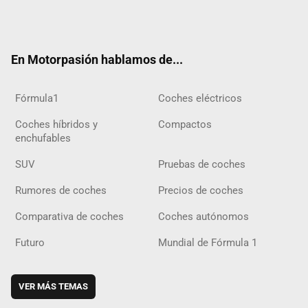
Twit
Fac
Yout
Inst
Tele
RSS
Flip
Tikt
ter
ebo
ube
agra
gra
boar
ok
ok
m
m
d
En Motorpasión hablamos de...
Fórmula1
Coches eléctricos
Coches híbridos y
Compactos
enchufables
SUV
Pruebas de coches
Rumores de coches
Precios de coches
Comparativa de coches
Coches autónomos
Futuro
Mundial de Fórmula 1
VER MÁS TEMAS