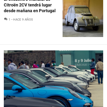
Citroën 2CV tendrá lugar
desde mañana en Portugal
COMENTARIOS
1
HACE 9 AÑOS