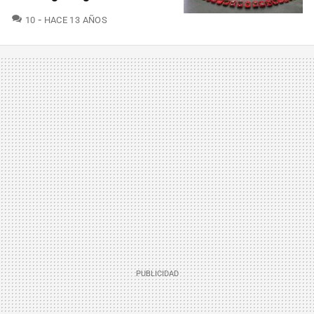
COMENTARIOS
10
HACE 13 AÑOS