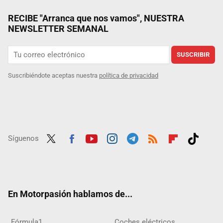
RECIBE "Arranca que nos vamos", NUESTRA
NEWSLETTER SEMANAL
SUSCRIBIR
Suscribiéndote aceptas nuestra
política de privacidad
Síguenos
Twit
Fac
Yout
Inst
Tele
RSS
Flip
Tikt
ter
ebo
ube
agra
gra
boar
ok
ok
m
m
d
En Motorpasión hablamos de...
Fórmula1
Coches eléctricos