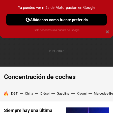
Ya puedes ver más de Motorpasion en Google
PRUEBAS
COCHES ELÉCTRICOS
OBSERVATORIO
F1
Añádenos como fuente preferida
Solo necesitas una cuenta de Google
×
Concentración de coches
HOY SE HABLA DE
DGT
China
Diésel
Gasolina
Xiaomi
Mercedes-Be
Siempre hay una última