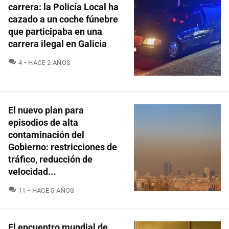
carrera: la Policía Local ha
cazado a un coche fúnebre
que participaba en una
carrera ilegal en Galicia
COMENTARIOS
4
HACE 2 AÑOS
El nuevo plan para
episodios de alta
contaminación del
Gobierno: restricciones de
tráfico, reducción de
velocidad...
COMENTARIOS
11
HACE 5 AÑOS
El encuentro mundial de