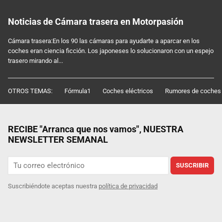
Noticias de Cámara trasera en Motorpasión
Cámara trasera:En los 90 las cámaras para ayudarte a aparcar en los
coches eran ciencia ficción. Los japoneses lo solucionaron con un espejo
trasero mirando al...
OTROS TEMAS:
Fórmula1
Coches eléctricos
Rumores de coches
RECIBE "Arranca que nos vamos", NUESTRA
NEWSLETTER SEMANAL
SUSCRIBIR
Suscribiéndote aceptas nuestra
política de privacidad