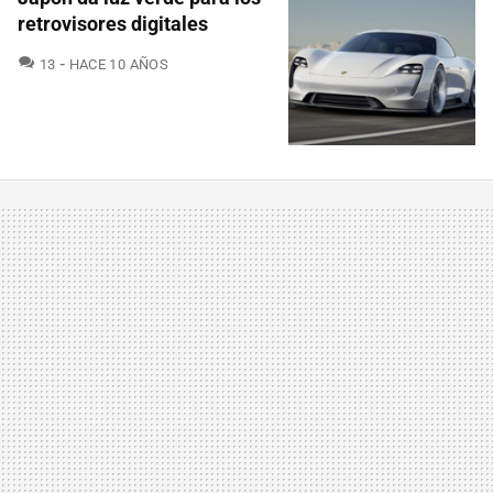
retrovisores digitales
COMENTARIOS
13
HACE 10 AÑOS