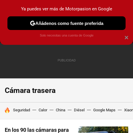
Ya puedes ver más de Motorpasion en Google
MENÚ
NUEVO
Añádenos como fuente preferida
PRUEBAS
COCHES ELÉCTRICOS
OBSERVATORIO
F1
Solo necesitas una cuenta de Google
×
Cámara trasera
HOY SE HABLA DE
Seguridad
Calor
China
Diésel
Google Maps
Xiao
En los 90 las cámaras para