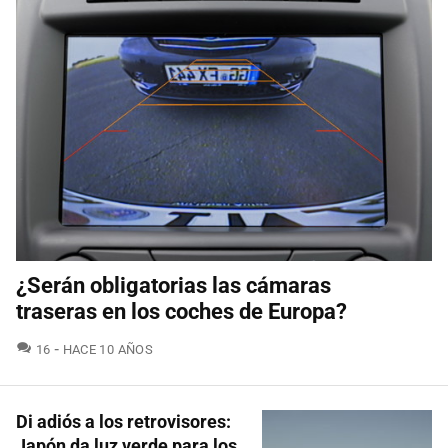
¿Serán obligatorias las cámaras
traseras en los coches de Europa?
COMENTARIOS
16
HACE 10 AÑOS
Di adiós a los retrovisores:
Japón da luz verde para los