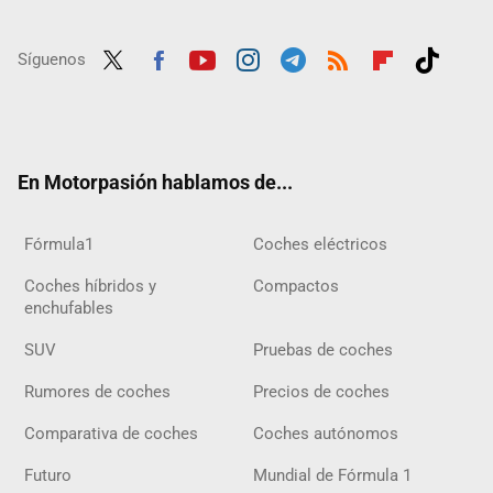
Síguenos
Twit
Fac
Yout
Inst
Tele
RSS
Flip
Tikt
ter
ebo
ube
agra
gra
boar
ok
ok
m
m
d
En Motorpasión hablamos de...
Fórmula1
Coches eléctricos
Coches híbridos y
Compactos
enchufables
SUV
Pruebas de coches
Rumores de coches
Precios de coches
Comparativa de coches
Coches autónomos
Futuro
Mundial de Fórmula 1