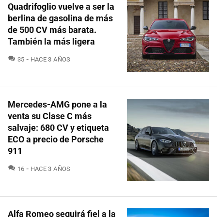
Quadrifoglio vuelve a ser la
berlina de gasolina de más
de 500 CV más barata.
También la más ligera
COMENTARIOS
35
HACE 3 AÑOS
Mercedes-AMG pone a la
venta su Clase C más
salvaje: 680 CV y etiqueta
ECO a precio de Porsche
911
COMENTARIOS
16
HACE 3 AÑOS
Alfa Romeo seguirá fiel a la