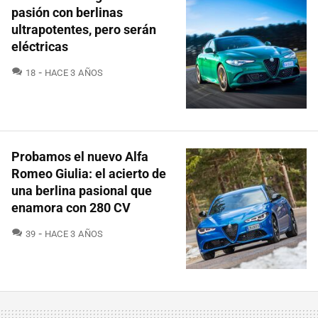
pasión con berlinas
ultrapotentes, pero serán
eléctricas
COMENTARIOS
18
HACE 3 AÑOS
Probamos el nuevo Alfa
Romeo Giulia: el acierto de
una berlina pasional que
enamora con 280 CV
COMENTARIOS
39
HACE 3 AÑOS