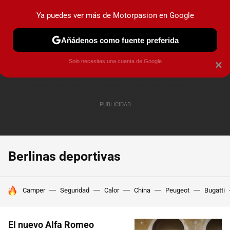
Ya puedes ver más de Motorpasion en Google
PRUEBAS
COCHES ELÉCTRICOS
OBSERVATORIO
F1
Añádenos como fuente preferida
Solo necesitas una cuenta de Google
×
Berlinas deportivas
HOY SE HABLA DE
Camper
Seguridad
Calor
China
Peugeot
Bugatti
El nuevo Alfa Romeo