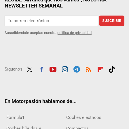
NEWSLETTER SEMANAL
SUSCRIBIR
Suscribiéndote aceptas nuestra
política de privacidad
Síguenos
Twit
Fac
Yout
Inst
Tele
RSS
Flip
Tikt
ter
ebo
ube
agra
gra
boar
ok
ok
m
m
d
En Motorpasión hablamos de...
Fórmula1
Coches eléctricos
Coches híbridos y
Compactos