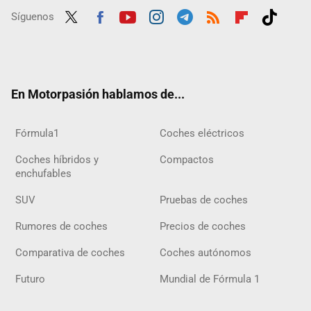
Síguenos
Twit
Fac
Yout
Inst
Tele
RSS
Flip
Tikt
ter
ebo
ube
agra
gra
boar
ok
ok
m
m
d
En Motorpasión hablamos de...
Fórmula1
Coches eléctricos
Coches híbridos y
Compactos
enchufables
SUV
Pruebas de coches
Rumores de coches
Precios de coches
Comparativa de coches
Coches autónomos
Futuro
Mundial de Fórmula 1