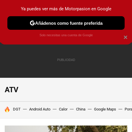
Ya puedes ver más de Motorpasion en Google
PRUEBAS
COCHES ELÉCTRICOS
OBSERVATORIO
F1
Añádenos como fuente preferida
Solo necesitas una cuenta de Google
×
ATV
HOY SE HABLA DE
DGT
Android Auto
Calor
China
Google Maps
Por