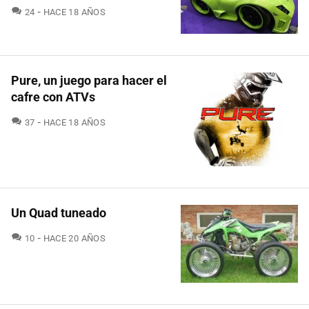
COMENTARIOS
24
HACE 18 AÑOS
Pure, un juego para hacer el
cafre con ATVs
COMENTARIOS
37
HACE 18 AÑOS
Un Quad tuneado
COMENTARIOS
10
HACE 20 AÑOS