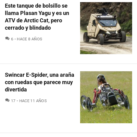
Este tanque de bolsillo se
llama Plasan Yagu y es un
ATV de Arctic Cat, pero
cerrado y blindado
COMENTARIOS
6
HACE 8 AÑOS
Swincar E-Spider, una araña
con ruedas que parece muy
divertida
COMENTARIOS
17
HACE 11 AÑOS