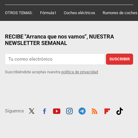
OTROS TEMAS:
Fórmula1
Coches eléctricos
Rumores de coches
RECIBE "Arranca que nos vamos", NUESTRA
NEWSLETTER SEMANAL
SUSCRIBIR
Suscribiéndote aceptas nuestra
política de privacidad
Síguenos
Twit
Fac
Yout
Inst
Tele
RSS
Flip
Tikt
ter
ebo
ube
agra
gra
boar
ok