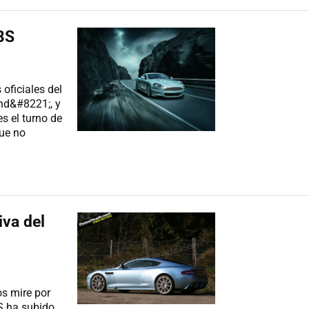
BS
oficiales del
nd&#8221;, y
s el turno de
que no
iva del
os mire por
S ha subido