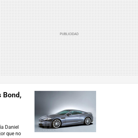
s Bond,
ía Daniel
or que no