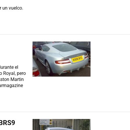
a
r un vuelco.
urante el
o Royal, pero
Aston Martin
carmagazine
DBRS9