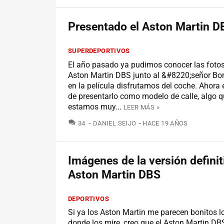
Presentado el Aston Martin D
SUPERDEPORTIVOS
El año pasado ya pudimos conocer las fotos 
Aston Martin DBS junto al &#8220;señor Bo
en la película disfrutamos del coche. Ahora e
de presentarlo como modelo de calle, algo 
estamos muy...
LEER MÁS »
COMENTARIOS
34
DANIEL SEIJO
HACE 19 AÑOS
Imágenes de la versión definit
Aston Martin DBS
DEPORTIVOS
Si ya los Aston Martin me parecen bonitos l
donde los mire, creo que el Aston Martin DB