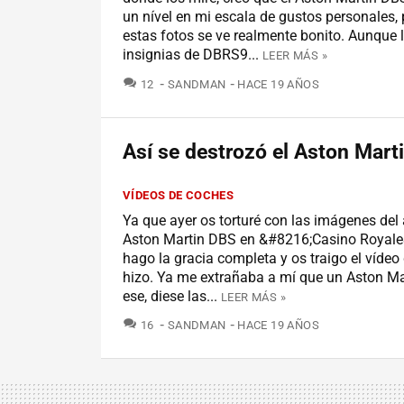
un nível en mi escala de gustos personales,
estas fotos se ve realmente bonito. Aunque l
insignias de DBRS9...
LEER MÁS »
COMENTARIOS
12
SANDMAN
HACE 19 AÑOS
Así se destrozó el Aston Mart
VÍDEOS DE COCHES
Ya que ayer os torturé con las imágenes del 
Aston Martin DBS en &#8216;Casino Royale
hago la gracia completa y os traigo el vídeo
hizo. Ya me extrañaba a mí que un Aston M
ese, diese las...
LEER MÁS »
COMENTARIOS
16
SANDMAN
HACE 19 AÑOS