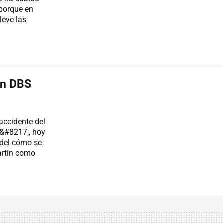
 porque en
leve las
in DBS
accidente del
&#8217;, hoy
 del cómo se
artin como