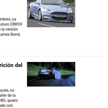
ombres, ya
 futuro DBRS9
 la versión
 James Bond,
rición del
yale, no
iler de la
DBS, quiero
cado con