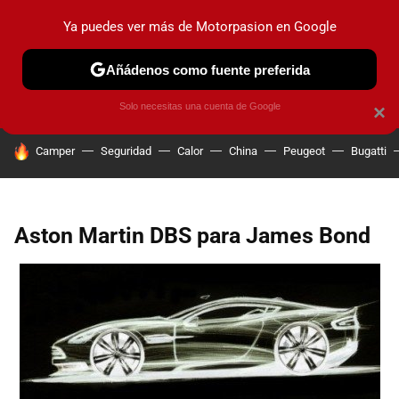
Ya puedes ver más de Motorpasion en Google
PRUEBAS
COCHES ELÉCTRICOS
OBSERVATORIO
F1
Añádenos como fuente preferida
Solo necesitas una cuenta de Google
×
HOY SE HABLA DE
Camper
Seguridad
Calor
China
Peugeot
Bugatti
Aston Martin DBS para James Bond