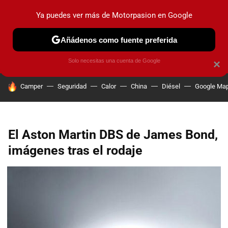
Ya puedes ver más de Motorpasion en Google
PRUEBAS
COCHES ELÉCTRICOS
OBSERVATORIO
F1
Añádenos como fuente preferida
Solo necesitas una cuenta de Google
×
HOY SE HABLA DE
Camper
Seguridad
Calor
China
Diésel
Google Ma
El Aston Martin DBS de James Bond,
imágenes tras el rodaje