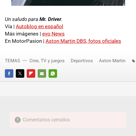
Un saludo para
Mr. Driver
.
Vía |
Autoblog en español
Más imágenes |
evo News
En MotorPasion |
Aston Martin DBS, fotos oficiales
TEMAS
Cine, TV y juegos
Deportivos
Aston Martin
FACEBOOK
TWITTER
FLIPBOARD
E-
WHATSAPP
MAIL
Comentarios cerrados