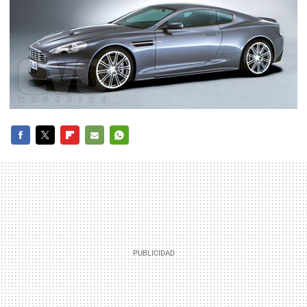
FACEBOOK
TWITTER
FLIPBOARD
E-
WHATSAPP
MAIL