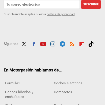
SUSCRIBIR
Suscribiéndote aceptas nuestra
política de privacidad
Síguenos
Twit
Fac
Yout
Inst
Tele
RSS
Flip
Tikt
ter
ebo
ube
agra
gra
boar
ok
ok
m
m
d
En Motorpasión hablamos de...
Fórmula1
Coches eléctricos
Coches híbridos y
Compactos
enchufables