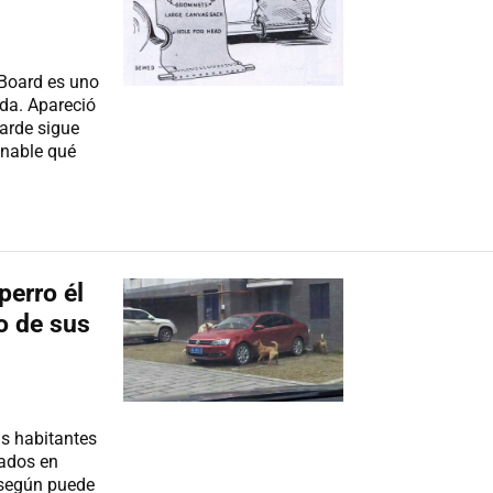
Board es uno
da. Apareció
arde sigue
onable qué
perro él
o de sus
us habitantes
rados en
, según puede