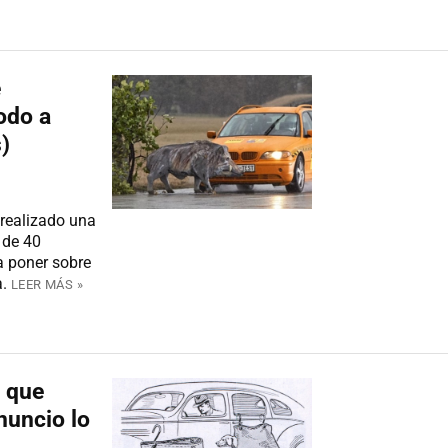
e
odo a
)
realizado una
 de 40
a poner sobre
.
LEER MÁS »
s que
nuncio lo