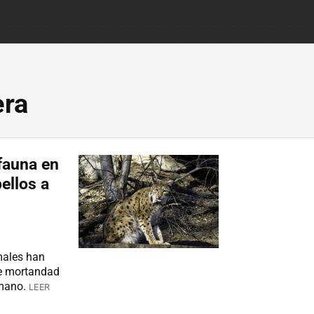
era
fauna en
pellos a
imales han
de mortandad
umano.
LEER