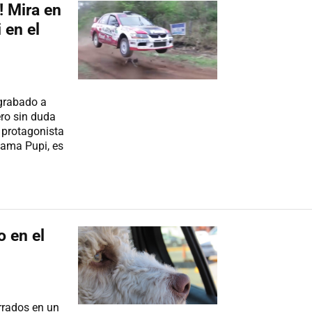
! Mira en
 en el
 grabado a
ro sin duda
 protagonista
lama Pupi, es
o en el
rrados en un