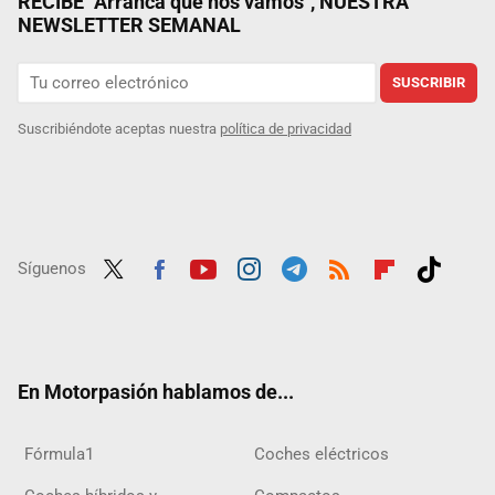
RECIBE "Arranca que nos vamos", NUESTRA
NEWSLETTER SEMANAL
SUSCRIBIR
Suscribiéndote aceptas nuestra
política de privacidad
Síguenos
Twit
Fac
Yout
Inst
Tele
RSS
Flip
Tikt
ter
ebo
ube
agra
gra
boar
ok
ok
m
m
d
En Motorpasión hablamos de...
Fórmula1
Coches eléctricos