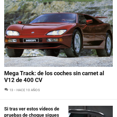
Mega Track: de los coches sin carnet al
V12 de 400 CV
COMENTARIOS
13
HACE 10 AÑOS
Si tras ver estos vídeos de
pruebas de choque sigues