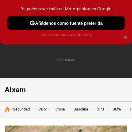
Ya puedes ver más de Motorpasion en Google
PRUEBAS
COCHES ELÉCTRICOS
OBSERVATORIO
F1
Añádenos como fuente preferida
Solo necesitas una cuenta de Google
×
Aixam
HOY SE HABLA DE
Seguridad
Calor
China
Gasolina
GPS
BMW
F