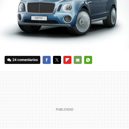
24 comentarios
FACEBOOK
TWITTER
FLIPBOARD
E-
WHATSAPP
MAIL