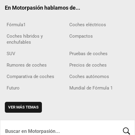
ok
m
m
d
En Motorpasión hablamos de...
Fórmula1
Coches eléctricos
Coches híbridos y
Compactos
enchufables
SUV
Pruebas de coches
Rumores de coches
Precios de coches
Comparativa de coches
Coches autónomos
Futuro
Mundial de Fórmula 1
VER MÁS TEMAS