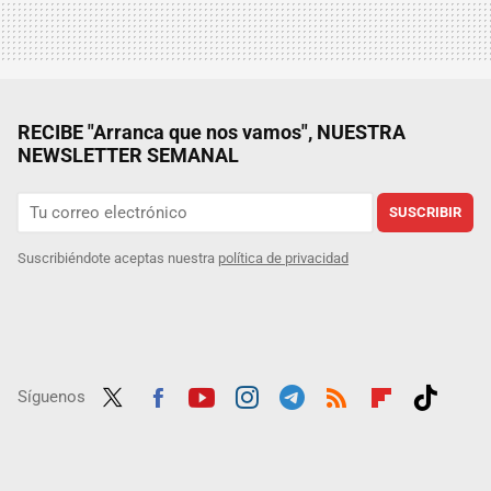
RECIBE "Arranca que nos vamos", NUESTRA
NEWSLETTER SEMANAL
SUSCRIBIR
Suscribiéndote aceptas nuestra
política de privacidad
Síguenos
Twit
Fac
Yout
Inst
Tele
RSS
Flip
Tikt
ter
ebo
ube
agra
gra
boar
ok