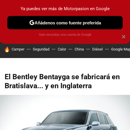
Ya puedes ver más de Motorpasion en Google
PRUEBAS
COCHES ELÉCTRICOS
OBSERVATORIO
F1
Añádenos como fuente preferida
Solo necesitas una cuenta de Google
×
HOY SE HABLA DE
Camper
Seguridad
Calor
China
Diésel
Google Ma
El Bentley Bentayga se fabricará en
Bratislava... y en Inglaterra