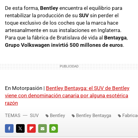
De esta forma,
Bentley
encuentra el equilibrio para
rentabilizar la producción de su
SUV
sin perder el
toque exclusivo de los coches que la marca hace
artesanalmente en sus instalaciones en Inglaterra.
Para que la fábrica de Bratislava dé vida al
Bentayga
,
Grupo Volkswagen invirtió 500 millones de euros
.
En Motorpasión |
Bentley Bentayga: el SUV de Bentley
viene con denominación canaria por alguna esotérica
razón
TEMAS
SUV
Bentley
Bentley Bentayga
Fabrica
FACEBOOK
TWITTER
FLIPBOARD
E-
WHATSAPP