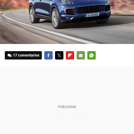
17 comentarios
FACEBOOK
TWITTER
FLIPBOARD
E-
WHATSAPP
MAIL