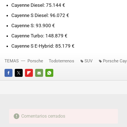
Cayenne Diesel: 75.144 €
Cayenne S Diesel: 96.072 €
Cayenne S: 93.900 €
Cayenne Turbo: 148.879 €
Cayenne S E-Hybrid: 85.179 €
TEMAS
Porsche
Todoterrenos
SUV
Porsche Ca
FACEBOOK
TWITTER
FLIPBOARD
E-
WHATSAPP
MAIL
Comentarios cerrados