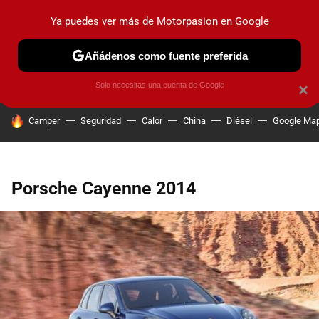
Ya puedes ver más de Motorpasion en Google
PRUEBAS
COCHES ELÉCTRICOS
OBSERVATORIO
F1
Añádenos como fuente preferida
Solo necesitas una cuenta de Google
×
HOY SE HABLA DE
Camper
Seguridad
Calor
China
Diésel
Google Ma
Porsche Cayenne 2014