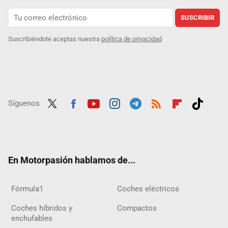
SUSCRIBIR
Suscribiéndote aceptas nuestra
política de privacidad
Síguenos
Twit
Fac
Yout
Inst
Tele
RSS
Flip
Tikt
ter
ebo
ube
agra
gra
boar
ok
ok
m
m
d
En Motorpasión hablamos de...
Fórmula1
Coches eléctricos
Coches híbridos y
Compactos
enchufables