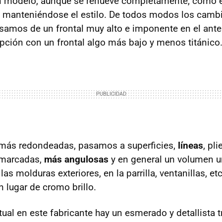
n modelo, aunque se renueve completamente, como e
 manteniéndose el estilo. De todos modos los cambi
amos de un frontal muy alto e imponente en el ante
ción con un frontal algo más bajo y menos titánico
 más redondeadas, pasamos a superficies,
líneas
, pl
 marcadas,
más angulosas
y en general un volumen 
as molduras exteriores, en la parrilla, ventanillas, et
 lugar de cromo brillo.
ual en este fabricante hay un esmerado y detallista t