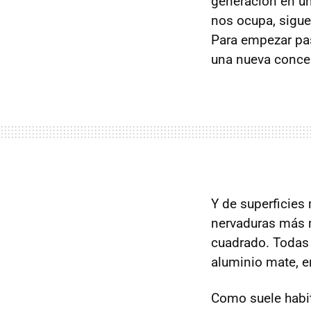
generación en u
nos ocupa, sigue
Para empezar pas
una nueva concep
Y de superficies
nervaduras más
cuadrado. Todas l
aluminio mate, en
Como suele habit