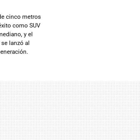
de cinco metros
 éxito como SUV
mediano, y el
 se lanzó al
generación.