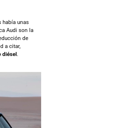
s había unas
ca Audi son la
 reducción de
 a citar,
 diésel
.