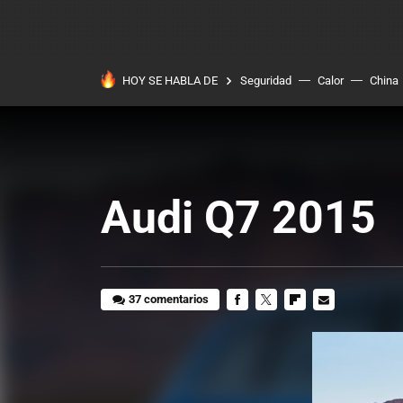
HOY SE HABLA DE
Seguridad
Calor
China
Audi Q7 2015
37 comentarios
FACEBOOK
TWITTER
FLIPBOARD
E-
MAIL