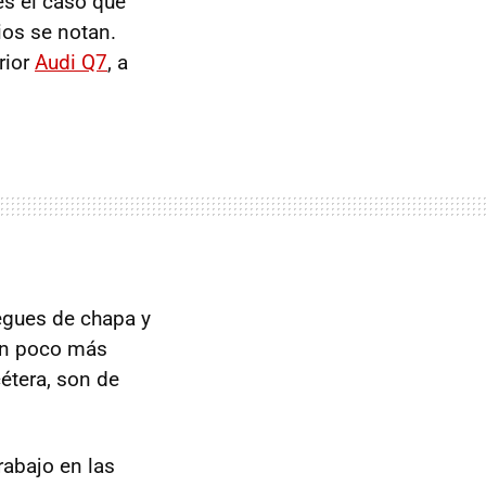
s el caso que
os se notan.
rior
Audi Q7
, a
.
iegues de chapa y
un poco más
cétera, son de
rabajo en las