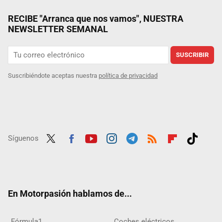
RECIBE "Arranca que nos vamos", NUESTRA
NEWSLETTER SEMANAL
SUSCRIBIR
Suscribiéndote aceptas nuestra
política de privacidad
Síguenos
Twit
Fac
Yout
Inst
Tele
RSS
Flip
Tikt
ter
ebo
ube
agra
gra
boar
ok
ok
m
m
d
En Motorpasión hablamos de...
Fórmula1
Coches eléctricos