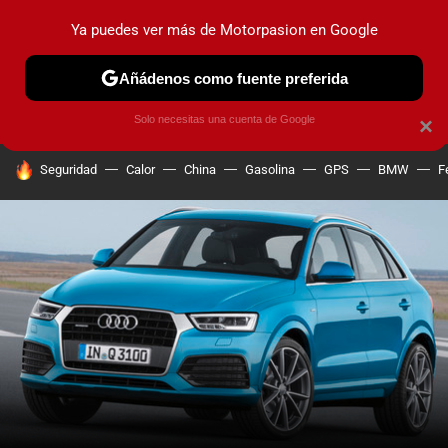
Ya puedes ver más de Motorpasion en Google
PRUEBAS
COCHES ELÉCTRICOS
OBSERVATORIO
F1
Añádenos como fuente preferida
Solo necesitas una cuenta de Google
×
HOY SE HABLA DE
Seguridad
Calor
China
Gasolina
GPS
BMW
F