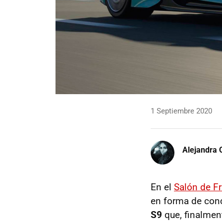
1 Septiembre 2020
Alejandra 
En el
Salón de F
en forma de conc
S9
que, finalment