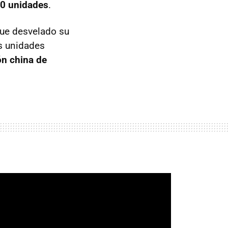
0 unidades
.
fue desvelado su
as unidades
ón china de