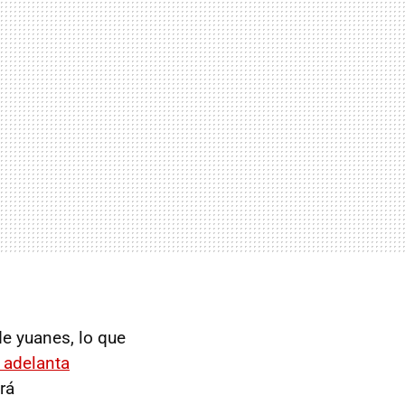
de yuanes, lo que
o adelanta
rá