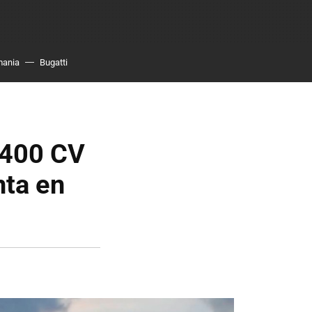
mania
Bugatti
1.400 CV
nta en