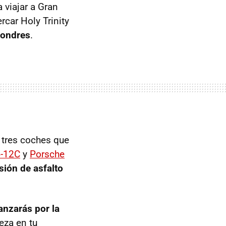
 viajar a Gran
rcar Holy Trinity
Londres
.
 tres coches que
-12C
y
Porsche
sión de asfalto
lanzarás por la
eza en tu