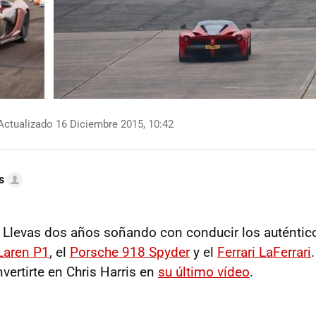
ctualizado 16 Diciembre 2015, 10:42
s
 Llevas dos años soñando con conducir los auténtico
aren P1
, el
Porsche 918 Spyder
y el
Ferrari LaFerrari
ertirte en Chris Harris en
su último vídeo
.