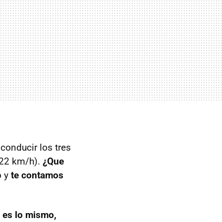
conducir los tres
322 km/h).
¿Que
o y
te contamos
e es lo mismo,