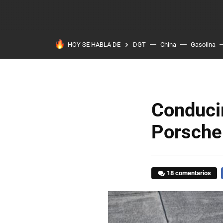
HOY SE HABLA DE
DGT
China
Gasolina
Conducir
Porsche
18 comentarios