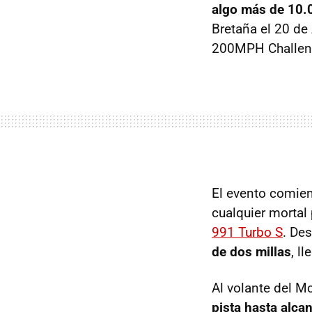
algo más de 10.
Bretaña el 20 de 
200MPH Challeng
El evento comien
cualquier mortal
991 Turbo S
. De
de dos millas
, l
Al volante del M
pista hasta alca