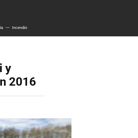
ña
Incendio
i y
en 2016