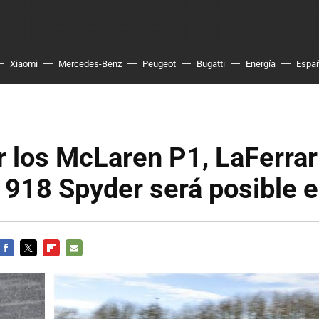
Xiaomi
Mercedes-Benz
Peugeot
Bugatti
Energía
Espa
 los McLaren P1, LaFerrar
 918 Spyder será posible 
FACEBOOK
TWITTER
FLIPBOARD
E-
MAIL