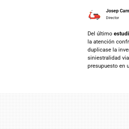
Josep Ca
Director
Del último
estudi
la atención conf
duplicase la inve
siniestralidad vi
presupuesto en 