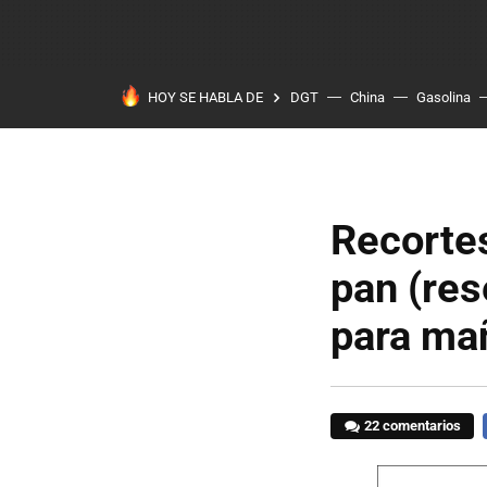
HOY SE HABLA DE
DGT
China
Gasolina
Recortes
pan (res
para ma
22 comentarios