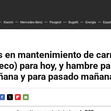
Xiaomi
Mercedes-Benz
Peugeot
Bugatti
Energía
Espa
 en mantenimiento de car
eco) para hoy, y hambre pa
ñana y para pasado mañan
FACEBOOK
TWITTER
FLIPBOARD
E-
MAIL