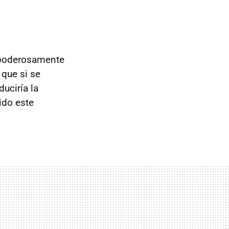
 poderosamente
 que si se
uciría la
ido este