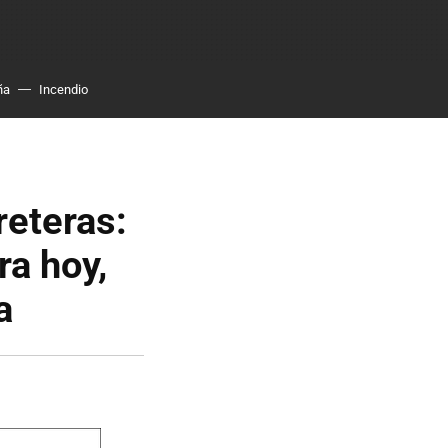
ña
Incendio
reteras:
ra hoy,
a