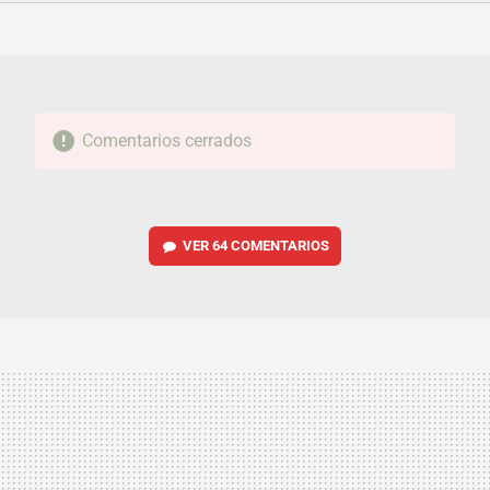
FACEBOOK
TWITTER
FLIPBOARD
E-
WHATSAPP
MAIL
Comentarios cerrados
VER
64 COMENTARIOS