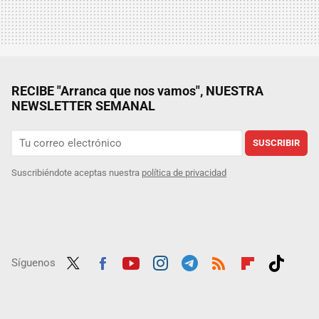
RECIBE "Arranca que nos vamos", NUESTRA
NEWSLETTER SEMANAL
SUSCRIBIR
Suscribiéndote aceptas nuestra
política de privacidad
Síguenos
Twit
Fac
Yout
Inst
Tele
RSS
Flip
Tikt
ter
ebo
ube
agra
gra
boar
ok