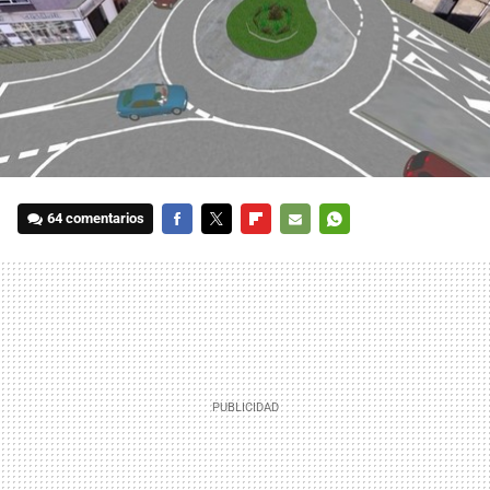
64 comentarios
FACEBOOK
TWITTER
FLIPBOARD
E-
WHATSAPP
MAIL