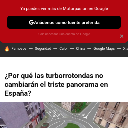
Ya puedes ver más de Motorpasion en Google
PRUEBAS
COCHES ELÉCTRICOS
OBSERVATORIO
F1
Añádenos como fuente preferida
Solo necesitas una cuenta de Google
×
HOY SE HABLA DE
Famosos
Seguridad
Calor
China
Google Maps
Xi
¿Por qué las turborrotondas no
cambiarán el triste panorama en
España?