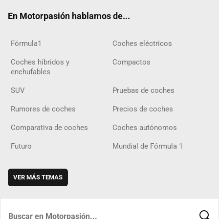
ok
m
m
d
En Motorpasión hablamos de...
Fórmula1
Coches eléctricos
Coches híbridos y
Compactos
enchufables
SUV
Pruebas de coches
Rumores de coches
Precios de coches
Comparativa de coches
Coches autónomos
Futuro
Mundial de Fórmula 1
VER MÁS TEMAS