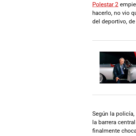
Polestar 2
empiez
hacerlo, no vio q
del deportivo, d
Según la policía,
la barrera centr
finalmente choca