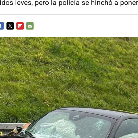
idos leves, pero la policía se hinchó a pone
ACEBOOK
TWITTER
FLIPBOARD
E-
MAIL