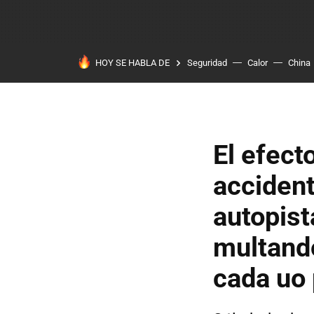
HOY SE HABLA DE
Seguridad
Calor
China
El efect
accident
autopist
multand
cada uo 