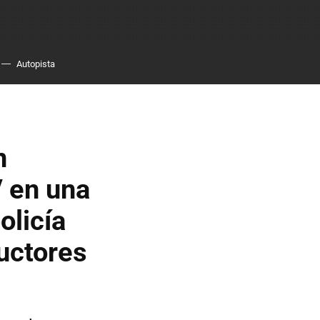
Autopista
n
V en una
olicía
uctores