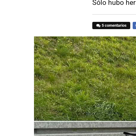
Sólo hubo her
5 comentarios
F