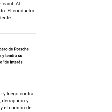
carril. Al
ndri. El conductor
idente.
edero de Porsche
n y tendrá su
o "de interés
ar y luego contra
, derraparon y
 y el camión de