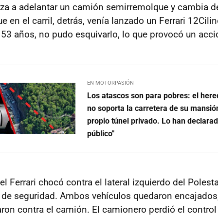
a a adelantar un camión semirremolque y cambia de 
ue en el carril, detrás, venía lanzado un Ferrari 12Cili
e 53 años, no pudo esquivarlo, lo que provocó un acc
EN MOTORPASIÓN
Los atascos son para pobres: el her
no soporta la carretera de su mansió
propio túnel privado. Lo han declarad
público"
 el Ferrari chocó contra el lateral izquierdo del Polest
al de seguridad. Ambos vehículos quedaron encajados
ron contra el camión. El camionero perdió el control