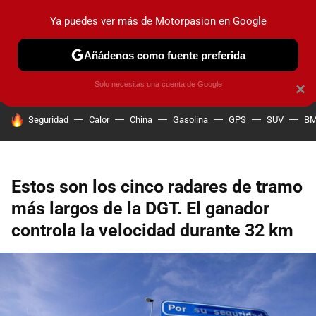
Ya puedes ver más de Motorpasion en Google
PRUEBAS
COCHES ELÉCTRICOS
OBSERVATORIO
F1
Añádenos como fuente preferida
Solo necesitas una cuenta de Google
×
HOY SE HABLA DE
Seguridad
Calor
China
Gasolina
GPS
SUV
B
Estos son los cinco radares de tramo
más largos de la DGT. El ganador
controla la velocidad durante 32 km