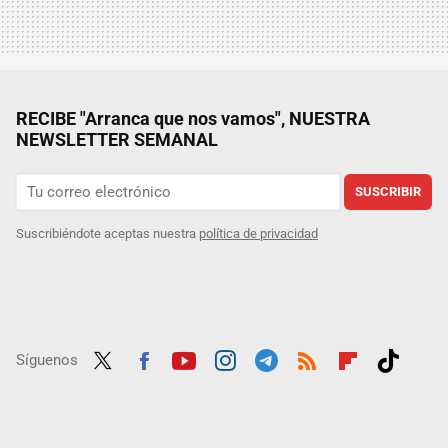
RECIBE "Arranca que nos vamos", NUESTRA
NEWSLETTER SEMANAL
SUSCRIBIR
Suscribiéndote aceptas nuestra
política de privacidad
Síguenos
Twit
Fac
Yout
Inst
Tele
RSS
Flip
Tikt
ter
ebo
ube
agra
gra
boar
ok