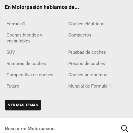
ok
m
m
d
En Motorpasión hablamos de...
Fórmula1
Coches eléctricos
Coches híbridos y
Compactos
enchufables
SUV
Pruebas de coches
Rumores de coches
Precios de coches
Comparativa de coches
Coches autónomos
Futuro
Mundial de Fórmula 1
VER MÁS TEMAS