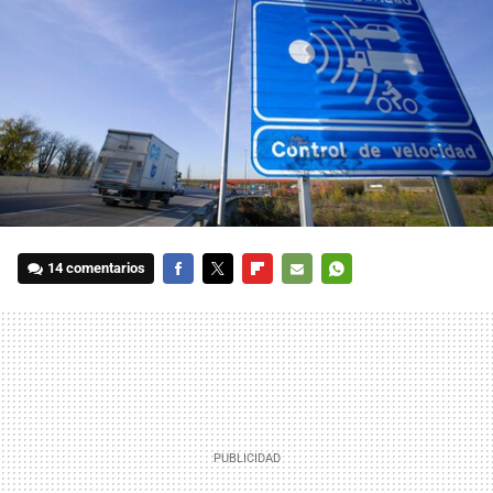
14 comentarios
FACEBOOK
TWITTER
FLIPBOARD
E-
WHATSAPP
MAIL