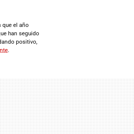
s
que el año
que han seguido
ando positivo,
nte
.