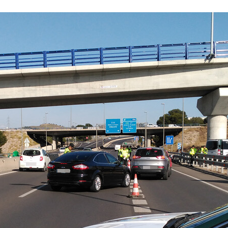
FACEBOOK
TWITTER
FLIPBOARD
E-
MAIL