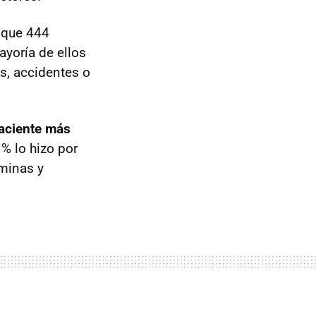
 que 444
yoría de ellos
es, accidentes o
faciente más
 % lo hizo por
aminas y