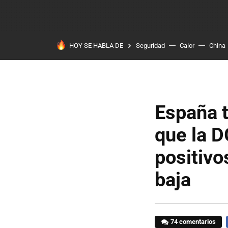
HOY SE HABLA DE
Seguridad
Calor
China
España t
que la D
positivo
baja
74 comentarios