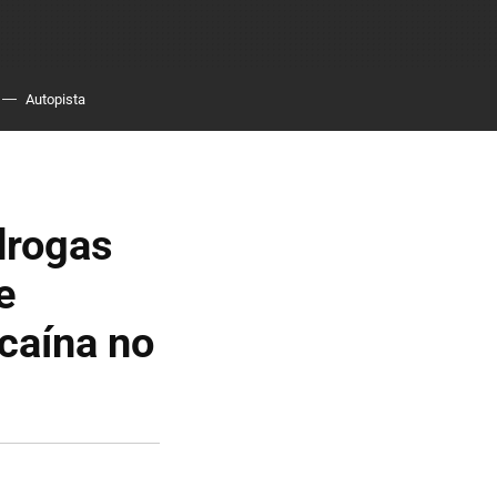
Autopista
drogas
e
ocaína no