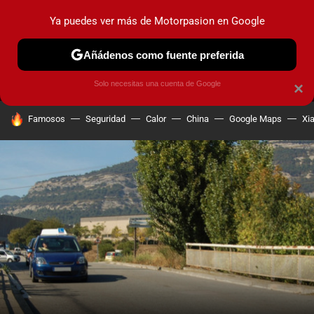
Ya puedes ver más de Motorpasion en Google
MENÚ
NUEVO
Añádenos como fuente preferida
PRUEBAS
COCHES ELÉCTRICOS
OBSERVATORIO
F1
Solo necesitas una cuenta de Google
×
HOY SE HABLA DE
Famosos
Seguridad
Calor
China
Google Maps
Xi