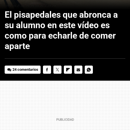
El pisapedales que abronca a
su alumno en este vídeo es
como para echarle de comer
aparte
24 comentarios
FACEBOOK
TWITTER
FLIPBOARD
E-
WHATSAPP
MAIL