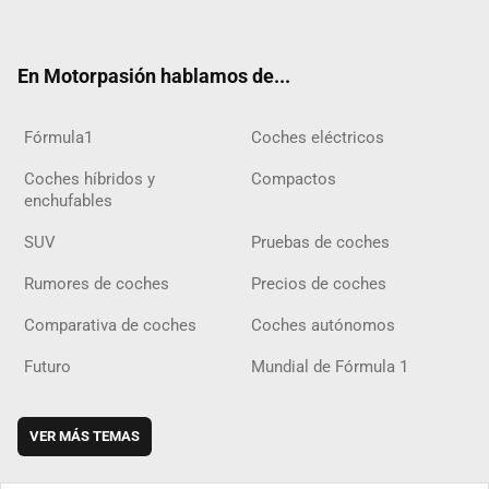
ter
ebo
ube
agra
gra
boar
ok
ok
m
m
d
En Motorpasión hablamos de...
Fórmula1
Coches eléctricos
Coches híbridos y
Compactos
enchufables
SUV
Pruebas de coches
Rumores de coches
Precios de coches
Comparativa de coches
Coches autónomos
Futuro
Mundial de Fórmula 1
VER MÁS TEMAS