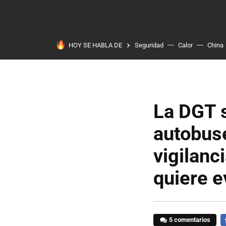
HOY SE HABLA DE
Seguridad
Calor
China
La DGT 
autobus
vigilanc
quiere e
5 comentarios