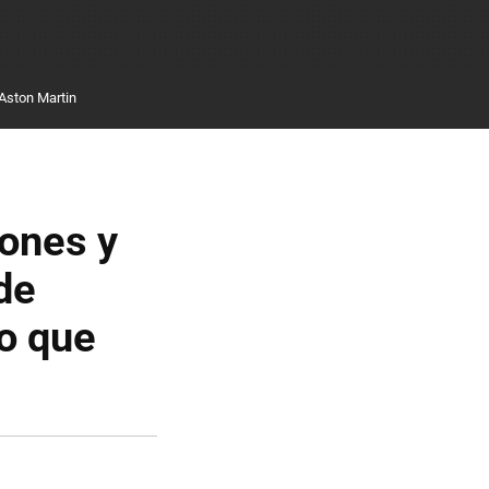
Aston Martin
ones y
de
lo que