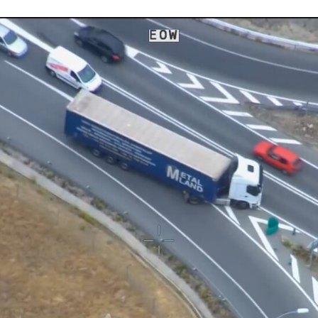
ACEBOOK
TWITTER
FLIPBOARD
E-
MAIL