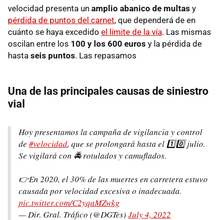
velocidad presenta un
amplio abanico de multas
y
pérdida de puntos del carnet
, que dependerá de en
cuánto se haya excedido
el límite de la vía
. Las mismas
oscilan entre los
100 y los 600 euros
y la pérdida de
hasta
seis puntos
. Las repasamos
Una de las principales causas de siniestro
vial
Hoy presentamos la campaña de vigilancia y control
de
#velocidad
, que se prolongará hasta el 1️⃣0️⃣ julio.
Se vigilará con 🚔 rotulados y camuflados.
👉En 2020, el 30% de las muertes en carretera estuvo
causada por velocidad excesiva o inadecuada.
pic.twitter.com/C2yqaMZwkg
— Dir. Gral. Tráfico (@DGTes)
July 4, 2022