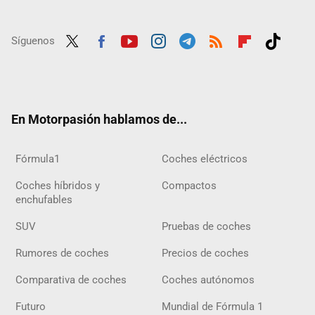
Síguenos
Twit
Fac
Yout
Inst
Tele
RSS
Flip
Tikt
ter
ebo
ube
agra
gra
boar
ok
ok
m
m
d
En Motorpasión hablamos de...
Fórmula1
Coches eléctricos
Coches híbridos y
Compactos
enchufables
SUV
Pruebas de coches
Rumores de coches
Precios de coches
Comparativa de coches
Coches autónomos
Futuro
Mundial de Fórmula 1