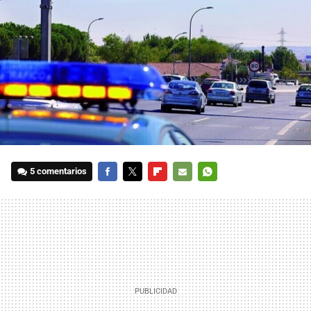
5 comentarios
FACEBOOK
TWITTER
FLIPBOARD
E-
WHATSAPP
MAIL