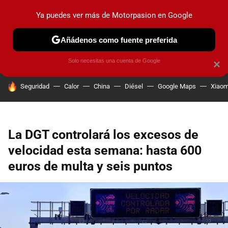
Ya puedes ver más de Motorpasion en Google
PRUEBAS
COCHES ELÉCTRICOS
OBSERVATORIO
F1
Añádenos como fuente preferida
Solo necesitas una cuenta de Google
×
HOY SE HABLA DE
Seguridad
Calor
China
Diésel
Google Maps
Xiaom
La DGT controlará los excesos de
velocidad esta semana: hasta 600
euros de multa y seis puntos