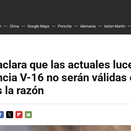
r
China
Google Maps
Porsche
Alemania
Aston Martin
clara que las actuales luc
cia V-16 no serán válidas
s la razón
ACEBOOK
TWITTER
FLIPBOARD
E-
MAIL