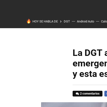
HOY SE HABLA DE
DGT
Android Auto
Calo
La DGT a
emergen
y esta e
2 comentarios
F