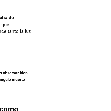
echa de
r que
ce tanto la luz
s observar bien
 ángulo muerto
, como