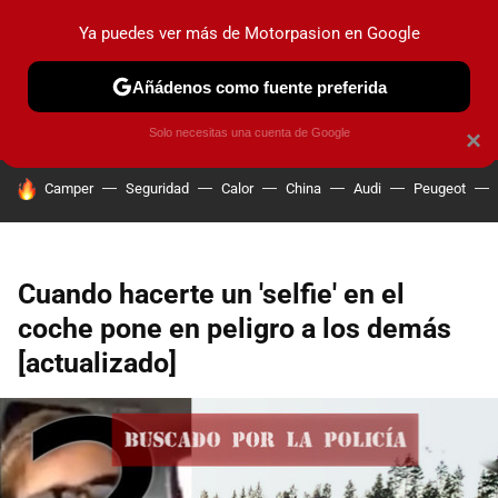
Ya puedes ver más de Motorpasion en Google
PRUEBAS
COCHES ELÉCTRICOS
OBSERVATORIO
F1
Añádenos como fuente preferida
Solo necesitas una cuenta de Google
×
HOY SE HABLA DE
Camper
Seguridad
Calor
China
Audi
Peugeot
Cuando hacerte un 'selfie' en el
coche pone en peligro a los demás
[actualizado]