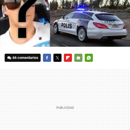
66 comentarios
FACEBOOK
TWITTER
FLIPBOARD
E-
WHATSAPP
MAIL