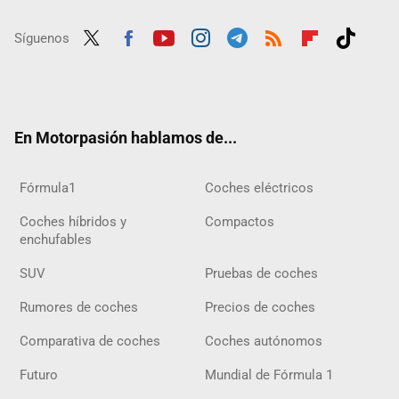
Síguenos
Twit
Fac
Yout
Inst
Tele
RSS
Flip
Tikt
ter
ebo
ube
agra
gra
boar
ok
ok
m
m
d
En Motorpasión hablamos de...
Fórmula1
Coches eléctricos
Coches híbridos y
Compactos
enchufables
SUV
Pruebas de coches
Rumores de coches
Precios de coches
Comparativa de coches
Coches autónomos
Futuro
Mundial de Fórmula 1