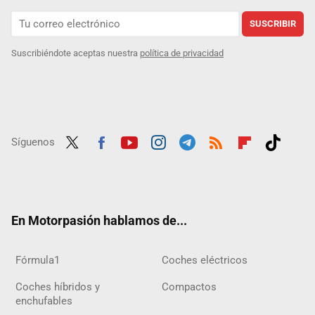
SUSCRIBIR
Suscribiéndote aceptas nuestra
política de privacidad
Síguenos
Twit
Fac
Yout
Inst
Tele
RSS
Flip
Tikt
ter
ebo
ube
agra
gra
boar
ok
ok
m
m
d
En Motorpasión hablamos de...
Fórmula1
Coches eléctricos
Coches híbridos y
Compactos
enchufables