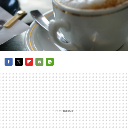
FACEBOOK
TWITTER
FLIPBOARD
E-
WHATSAPP
MAIL