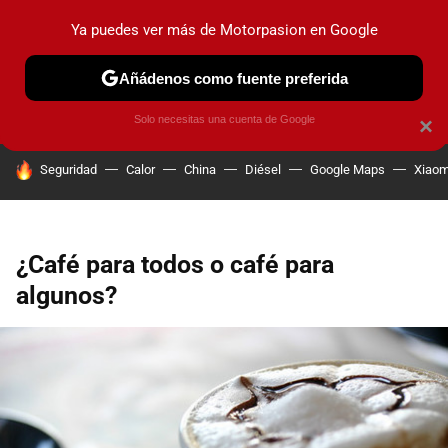
Ya puedes ver más de Motorpasion en Google
PRUEBAS
COCHES ELÉCTRICOS
OBSERVATORIO
F1
Añádenos como fuente preferida
Solo necesitas una cuenta de Google
×
HOY SE HABLA DE
Seguridad
Calor
China
Diésel
Google Maps
Xiaom
¿Café para todos o café para
algunos?