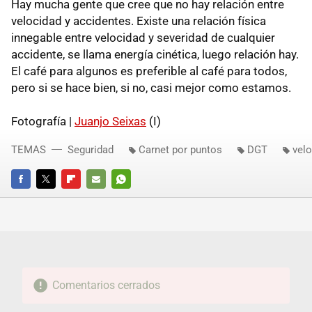
Hay mucha gente que cree que no hay relación entre
velocidad y accidentes. Existe una relación física
innegable entre velocidad y severidad de cualquier
accidente, se llama energía cinética, luego relación hay.
El café para algunos es preferible al café para todos,
pero si se hace bien, si no, casi mejor como estamos.
Fotografía |
Juanjo Seixas
(I)
TEMAS
Seguridad
Carnet por puntos
DGT
vel
FACEBOOK
TWITTER
FLIPBOARD
E-
WHATSAPP
MAIL
Comentarios cerrados