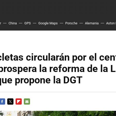
r
China
GPS
Google Maps
Porsche
Alemania
Aston 
cletas circularán por el cen
i prospera la reforma de la 
que propone la DGT
FACEBOOK
TWITTER
FLIPBOARD
E-
MAIL