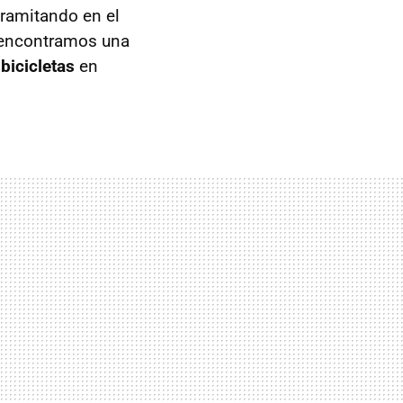
tramitando en el
 encontramos una
s
bicicletas
en