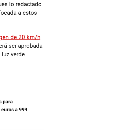
ues lo redactado
ocada a estos
rgen de 20 km/h
erá ser aprobada
 luz verde
s para
 euros a 999