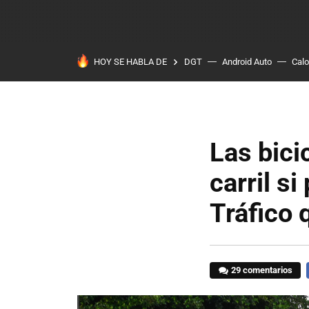
HOY SE HABLA DE
DGT
Android Auto
Calo
Las bici
carril s
Tráfico 
29 comentarios