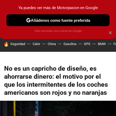
Ya puedes ver más de Motorpasion en Google
PRUEBAS
COCHES ELÉCTRICOS
OBSERVATORIO
F1
Añádenos como fuente preferida
Solo necesitas una cuenta de Google
×
HOY SE HABLA DE
Seguridad
Calor
China
Gasolina
GPS
BMW
F
No es un capricho de diseño, es
ahorrarse dinero: el motivo por el
que los intermitentes de los coches
americanos son rojos y no naranjas