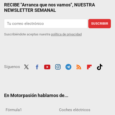
RECIBE "Arranca que nos vamos", NUESTRA
NEWSLETTER SEMANAL
SUSCRIBIR
Suscribiéndote aceptas nuestra
política de privacidad
Síguenos
Twit
Fac
Yout
Inst
Tele
RSS
Flip
Tikt
ter
ebo
ube
agra
gra
boar
ok
ok
m
m
d
En Motorpasión hablamos de...
Fórmula1
Coches eléctricos