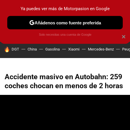
Ya puedes ver más de Motorpasion en Google
PRUEBAS
COCHES ELÉCTRICOS
OBSERVATORIO
F1
Añádenos como fuente preferida
Solo necesitas una cuenta de Google
×
HOY SE HABLA DE
DGT
China
Gasolina
Xiaomi
Mercedes-Benz
Peug
Accidente masivo en Autobahn: 259
coches chocan en menos de 2 horas