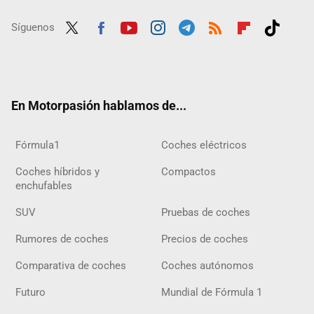
Síguenos
Twit
Fac
Yout
Inst
Tele
RSS
Flip
Tikt
ter
ebo
ube
agra
gra
boar
ok
ok
m
m
d
En Motorpasión hablamos de...
Fórmula1
Coches eléctricos
Coches híbridos y
Compactos
enchufables
SUV
Pruebas de coches
Rumores de coches
Precios de coches
Comparativa de coches
Coches autónomos
Futuro
Mundial de Fórmula 1