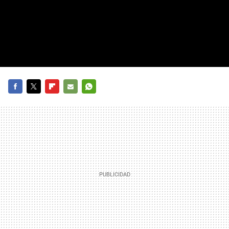
FACEBOOK
TWITTER
FLIPBOARD
E-
WHATSAPP
MAIL