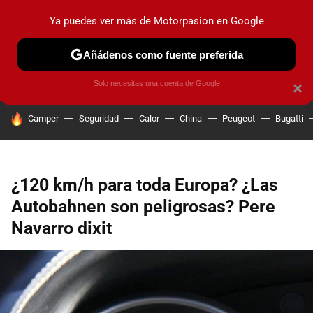
Ya puedes ver más de Motorpasion en Google
PRUEBAS
COCHES ELÉCTRICOS
OBSERVATORIO
F1
Añádenos como fuente preferida
Solo necesitas una cuenta de Google
×
HOY SE HABLA DE
Camper
Seguridad
Calor
China
Peugeot
Bugatti
¿120 km/h para toda Europa? ¿Las
Autobahnen son peligrosas? Pere
Navarro dixit