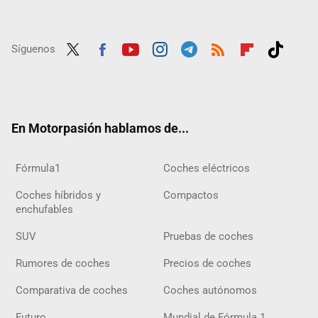
Síguenos
Twit
Fac
Yout
Inst
Tele
RSS
Flip
Tikt
ter
ebo
ube
agra
gra
boar
ok
ok
m
m
d
En Motorpasión hablamos de...
Fórmula1
Coches eléctricos
Coches híbridos y
Compactos
enchufables
SUV
Pruebas de coches
Rumores de coches
Precios de coches
Comparativa de coches
Coches autónomos
Futuro
Mundial de Fórmula 1