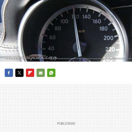
FACEBOOK
TWITTER
FLIPBOARD
E-
WHATSAPP
MAIL