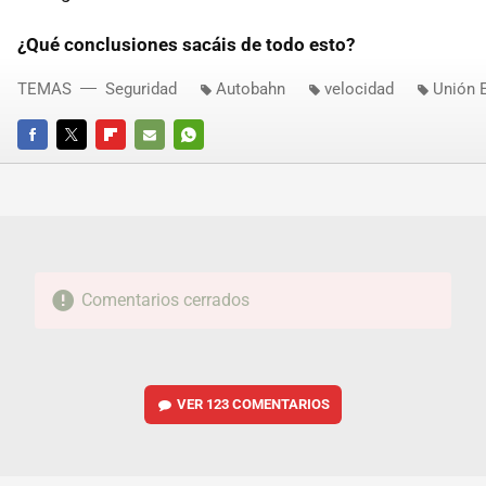
¿Qué conclusiones sacáis de todo esto?
TEMAS
Seguridad
Autobahn
velocidad
Unión 
FACEBOOK
TWITTER
FLIPBOARD
E-
WHATSAPP
MAIL
Comentarios cerrados
VER
123 COMENTARIOS