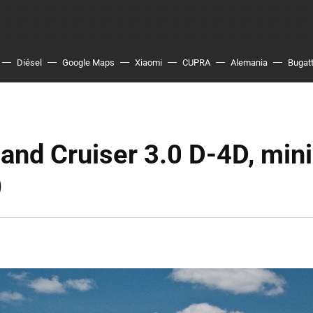
Diésel
Google Maps
Xiaomi
CUPRA
Alemania
Bugatt
and Cruiser 3.0 D-4D, min
)