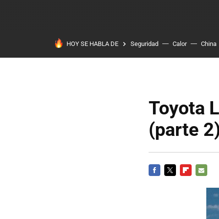
HOY SE HABLA DE
Seguridad
Calor
China
Toyota L
(parte 2
FACEBOOK
TWITTER
FLIPBOARD
E-
MAIL