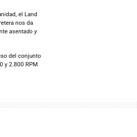
unidad, el Land
rretera nos da
ante
asentado y
eso del conjunto
00 y 2.800 RPM