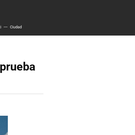
i
Ciudad
iprueba