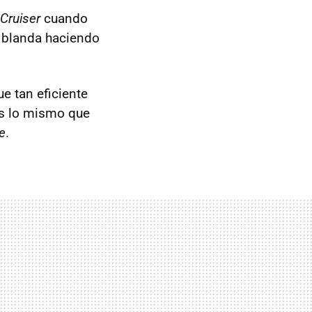
Cruiser
cuando
o blanda haciendo
e tan eficiente
es lo mismo que
e
.