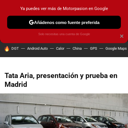
Ya puedes ver más de Motorpasion en Google
MENÚ
NUEVO
Añádenos como fuente preferida
PRUEBAS
COCHES ELÉCTRICOS
OBSERVATORIO
F1
Solo necesitas una cuenta de Google
×
HOY SE HABLA DE
DGT
Android Auto
Calor
China
GPS
Google Maps
Tata Aria, presentación y prueba en
Madrid