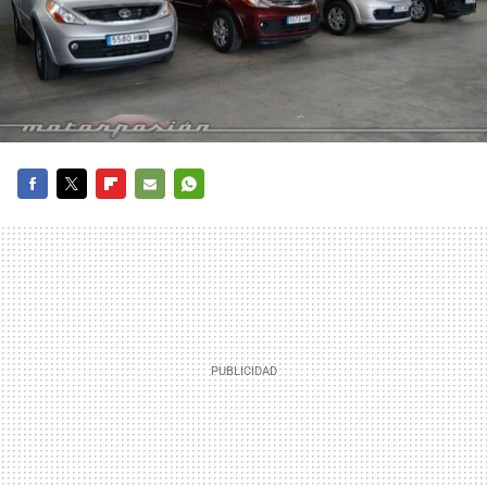
FACEBOOK
TWITTER
FLIPBOARD
E-
WHATSAPP
MAIL