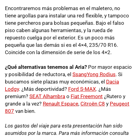
Encontraremos más problemas en el maletero, no
tiene argollas para instalar una red flexible, y tampoco
tiene percheros para bolsas pequeñas. Bajo el falso
piso caben algunas herramientas, y la rueda de
repuesto cuelga por el exterior. Es un poco más
pequeña que las demás si es el 4×4, 235/70 R16.
Coincide con la dimensión de serie de los 4×2.
¿Qué alternativas tenemos al Aria?
Por mayor espacio
y posibilidad de reductora, el
SsangYong Rodius
. Si
buscamos siete plazas muy económicas, el
Dacia
Lodgy
. ¿Más deportividad?
Ford S-MAX
. ¿Más
premium?
SEAT
Alhambra
o
Fiat Freemont
¿Rutero y
grande a la vez?
Renault Espace
,
Citroën C8
y
Peugeot
807
van bien.
Los gastos del viaje para esta presentación han sido
asumidos por la marca. Para más información consulta