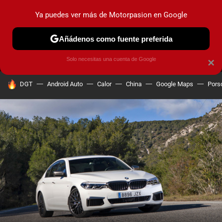
Ya puedes ver más de Motorpasion en Google
MENÚ
NUEVO
Añádenos como fuente preferida
PRUEBAS
COCHES ELÉCTRICOS
OBSERVATORIO
F1
Solo necesitas una cuenta de Google
×
HOY SE HABLA DE
DGT
Android Auto
Calor
China
Google Maps
Pors