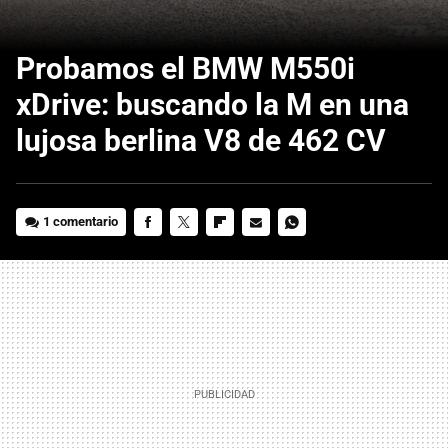
Probamos el BMW M550i
xDrive: buscando la M en una
lujosa berlina V8 de 462 CV
1 comentario
FACEBOOK
TWITTER
FLIPBOARD
E-
WHATSAPP
MAIL