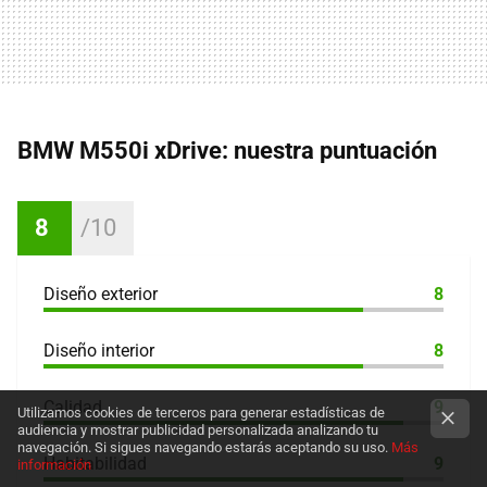
BMW M550i xDrive: nuestra puntuación
8
Diseño exterior
8
Diseño interior
8
Calidad
9
Utilizamos cookies de terceros para generar estadísticas de
audiencia y mostrar publicidad personalizada analizando tu
navegación. Si sigues navegando estarás aceptando su uso.
Más
Habitabilidad
9
información