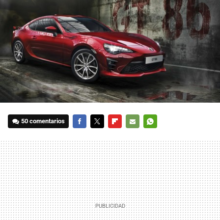
50 comentarios
FACEBOOK
TWITTER
FLIPBOARD
E-
WHATSAPP
MAIL