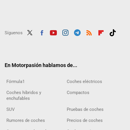
Síguenos
Twit
Fac
Yout
Inst
Tele
RSS
Flip
Tikt
ter
ebo
ube
agra
gra
boar
ok
ok
m
m
d
En Motorpasión hablamos de...
Fórmula1
Coches eléctricos
Coches híbridos y
Compactos
enchufables
SUV
Pruebas de coches
Rumores de coches
Precios de coches