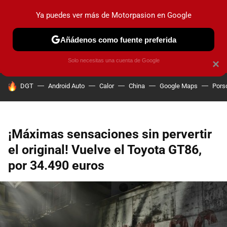
Ya puedes ver más de Motorpasion en Google
PRUEBAS
COCHES ELÉCTRICOS
OBSERVATORIO
F1
Añádenos como fuente preferida
Solo necesitas una cuenta de Google
×
HOY SE HABLA DE
DGT
Android Auto
Calor
China
Google Maps
Pors
¡Máximas sensaciones sin pervertir
el original! Vuelve el Toyota GT86,
por 34.490 euros