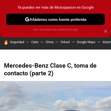
Ya puedes ver más de Motorpasion en Google
MENÚ
NUEVO
Añádenos como fuente preferida
PRUEBAS
COCHES ELÉCTRICOS
OBSERVATORIO
F1
Solo necesitas una cuenta de Google
×
HOY SE HABLA DE
Seguridad
Calor
China
Diésel
Google Maps
Xiaom
Mercedes-Benz Clase C, toma de
contacto (parte 2)