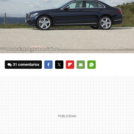
31 comentarios
FACEBOOK
TWITTER
FLIPBOARD
E-
WHATSAPP
MAIL