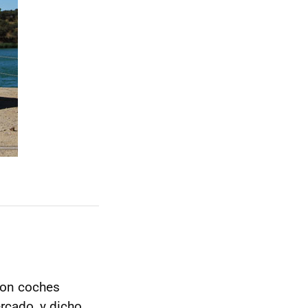
con coches
rcado, y dicho