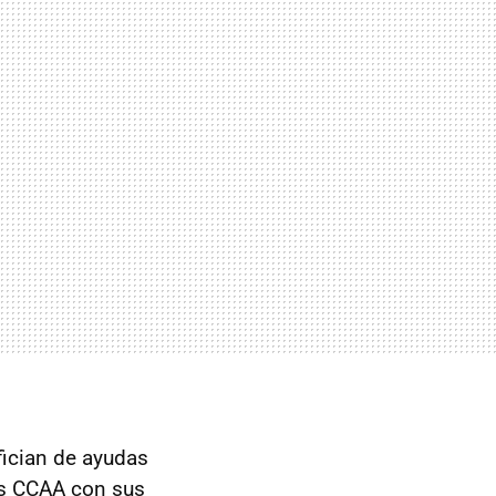
fician de ayudas
as
CCAA
con sus