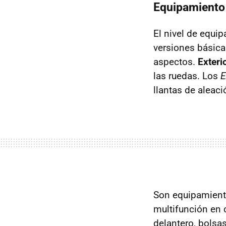
Equipamiento
El nivel de equi
versiones básic
aspectos.
Exteri
las ruedas. Los
E
llantas de aleaci
Son equipamiento
multifunción en 
delantero, bolsas