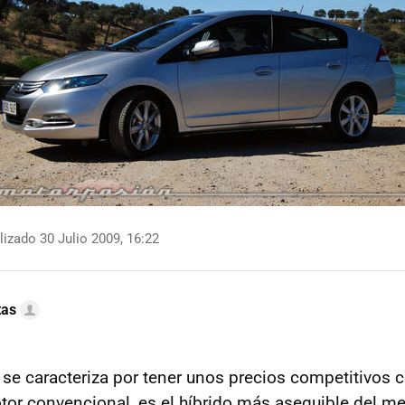
izado 30 Julio 2009, 16:22
tas
se caracteriza por tener unos precios competitivos 
or convencional, es el híbrido más asequible del me