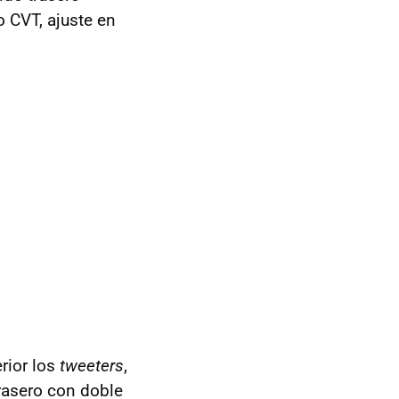
io
CVT
, ajuste en
rior los
tweeters
,
trasero con doble