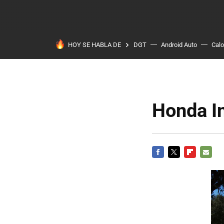
HOY SE HABLA DE
DGT
Android Auto
Calo
Honda In
FACEBOOK
TWITTER
FLIPBOARD
E-
MAIL