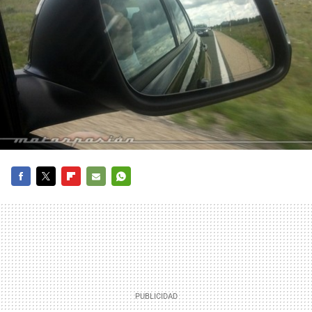
FACEBOOK
TWITTER
FLIPBOARD
E-
WHATSAPP
MAIL