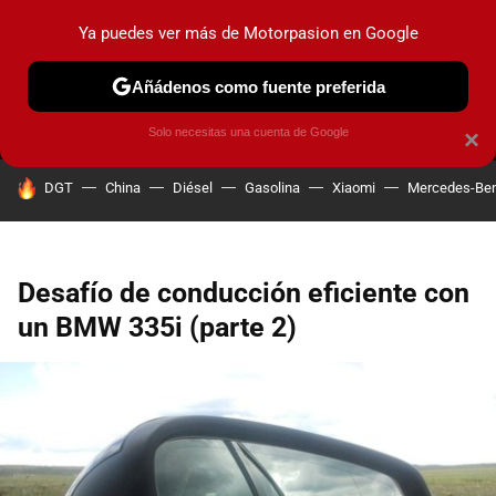
Ya puedes ver más de Motorpasion en Google
MENÚ
NUEVO
Añádenos como fuente preferida
PRUEBAS
COCHES ELÉCTRICOS
OBSERVATORIO
F1
Solo necesitas una cuenta de Google
×
HOY SE HABLA DE
DGT
China
Diésel
Gasolina
Xiaomi
Mercedes-Be
Desafío de conducción eficiente con
un BMW 335i (parte 2)