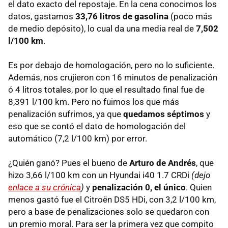
el dato exacto del repostaje. En la cena conocimos los
datos, gastamos
33,76 litros de gasolina
(poco más
de medio depósito), lo cual da una media real de
7,502
l/100 km
.
Es por debajo de homologación, pero no lo suficiente.
Además, nos crujieron con 16 minutos de penalización
ó 4 litros totales, por lo que el resultado final fue de
8,391 l/100 km. Pero no fuimos los que más
penalización sufrimos, ya que
quedamos séptimos
y
eso que se contó el dato de homologación del
automático (7,2 l/100 km) por error.
¿Quién ganó? Pues el bueno de
Arturo de Andrés
, que
hizo 3,66 l/100 km con un Hyundai i40 1.7
CRD
i
(dejo
enlace a su crónica
)
y
penalización 0, el único
. Quien
menos gastó fue el Citroën DS5 HDi, con 3,2 l/100 km,
pero a base de penalizaciones solo se quedaron con
un premio moral. Para ser la primera vez que compito