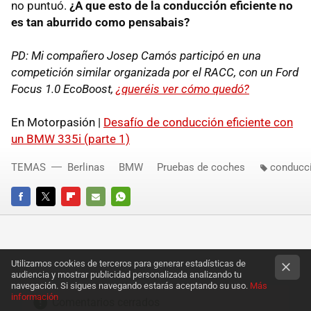
no puntuó.
¿A que esto de la conducción eficiente no
es tan aburrido como pensabais?
PD: Mi compañero Josep Camós participó en una
competición similar organizada por el
RACC
, con un Ford
Focus 1.0 EcoBoost,
¿queréis ver cómo quedó?
En Motorpasión |
Desafío de conducción eficiente con
un
BMW
335i (parte 1)
TEMAS
Berlinas
BMW
Pruebas de coches
conducci
FACEBOOK
TWITTER
FLIPBOARD
E-
WHATSAPP
MAIL
Utilizamos cookies de terceros para generar estadísticas de
audiencia y mostrar publicidad personalizada analizando tu
navegación. Si sigues navegando estarás aceptando su uso.
Más
información
Comentarios cerrados