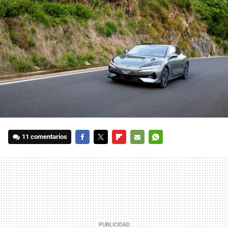
11 comentarios
FACEBOOK
TWITTER
FLIPBOARD
E-
WHATSAPP
MAIL