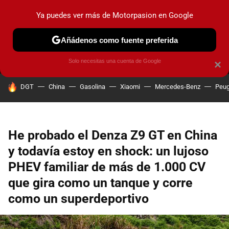
Ya puedes ver más de Motorpasion en Google
MENÚ
NUEVO
Añádenos como fuente preferida
PRUEBAS
COCHES ELÉCTRICOS
OBSERVATORIO
F1
Solo necesitas una cuenta de Google
×
HOY SE HABLA DE
DGT
China
Gasolina
Xiaomi
Mercedes-Benz
Peug
He probado el Denza Z9 GT en China
y todavía estoy en shock: un lujoso
PHEV familiar de más de 1.000 CV
que gira como un tanque y corre
como un superdeportivo