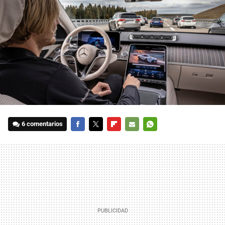
6 comentarios
FACEBOOK
TWITTER
FLIPBOARD
E-
WHATSAPP
MAIL