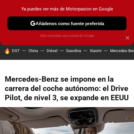
Ya puedes ver más de Motorpasion en Google
MENÚ
NUEVO
Añádenos como fuente preferida
PRUEBAS
COCHES ELÉCTRICOS
OBSERVATORIO
F1
Solo necesitas una cuenta de Google
×
HOY SE HABLA DE
DGT
China
Diésel
Gasolina
Xiaomi
Mercedes-Be
Mercedes-Benz se impone en la
carrera del coche autónomo: el Drive
Pilot, de nivel 3, se expande en EEUU