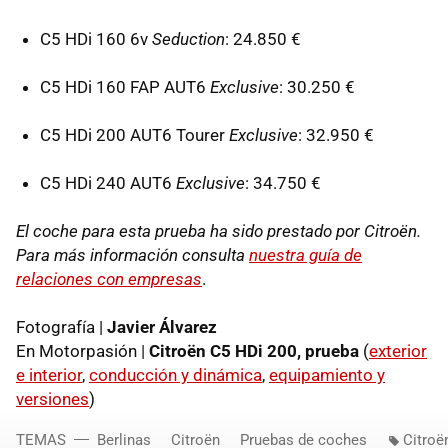
C5 HDi 160 6v
Seduction
: 24.850 €
C5 HDi 160
FAP
AUT6
Exclusive
: 30.250 €
C5 HDi 200 AUT6 Tourer
Exclusive
: 32.950 €
C5 HDi 240 AUT6
Exclusive
: 34.750 €
El coche para esta prueba ha sido prestado por Citroën.
Para más información consulta
nuestra guía de
relaciones con empresas
.
Fotografía |
Javier Álvarez
En Motorpasión |
Citroën C5 HDi 200, prueba
(
exterior
e interior
,
conducción y dinámica
,
equipamiento y
versiones
)
TEMAS
Berlinas
Citroën
Pruebas de coches
Citroë