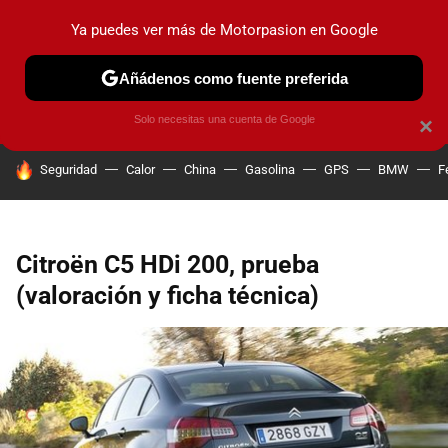
Ya puedes ver más de Motorpasion en Google
PRUEBAS
COCHES ELÉCTRICOS
OBSERVATORIO
F1
Añádenos como fuente preferida
Solo necesitas una cuenta de Google
×
HOY SE HABLA DE
Seguridad
Calor
China
Gasolina
GPS
BMW
F
Citroën C5 HDi 200, prueba
(valoración y ficha técnica)