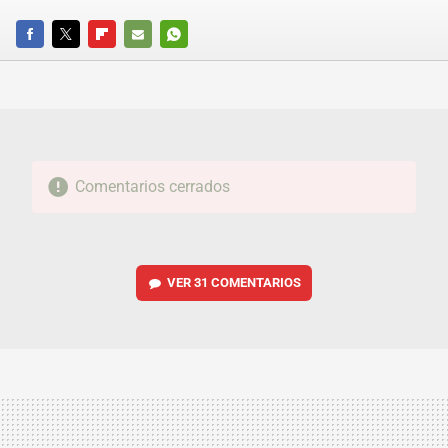
FACEBOOK
TWITTER
FLIPBOARD
E-
WHATSAPP
MAIL
Comentarios cerrados
VER
31 COMENTARIOS