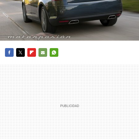
FACEBOOK
TWITTER
FLIPBOARD
E-
WHATSAPP
MAIL