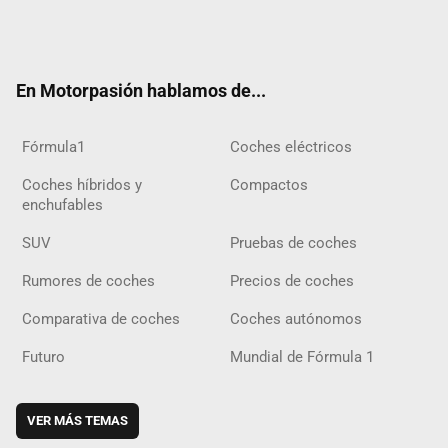
Twit
Fac
Yout
Inst
Tele
RSS
Flip
Tikt
ter
ebo
ube
agra
gra
boar
ok
ok
m
m
d
En Motorpasión hablamos de...
Fórmula1
Coches eléctricos
Coches híbridos y
Compactos
enchufables
SUV
Pruebas de coches
Rumores de coches
Precios de coches
Comparativa de coches
Coches autónomos
Futuro
Mundial de Fórmula 1
VER MÁS TEMAS