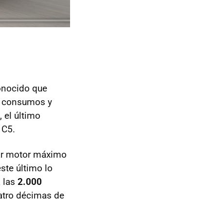
conocido que
do consumos y
, el último
 C5.
par motor máximo
ste último lo
a las
2.000
uatro décimas de