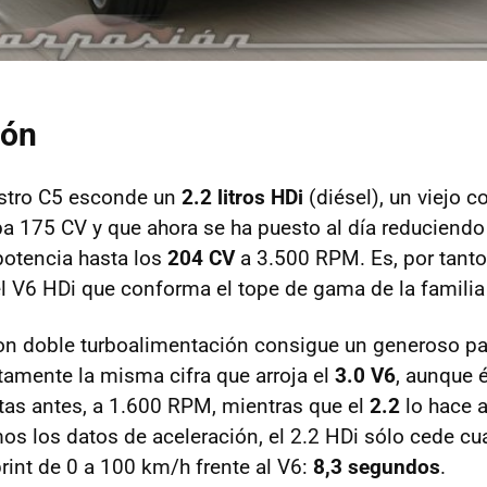
ión
estro C5 esconde un
2.2 litros HDi
(diésel), un viejo 
ba 175 CV y que ahora se ha puesto al día reducien
otencia hasta los
204 CV
a 3.500
RPM
. Es, por tanto
l V6 HDi que conforma el tope de gama de la familia
con doble turboalimentación consigue un generoso 
ctamente la misma cifra que arroja el
3.0 V6
, aunque é
tas antes, a 1.600
RPM
, mientras que el
2.2
lo hace 
mos los datos de aceleración, el 2.2 HDi sólo cede c
rint de 0 a 100 km/h frente al V6:
8,3 segundos
.