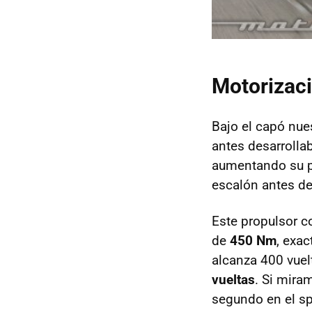
Motorizac
Bajo el capó nu
antes desarrolla
aumentando su p
escalón antes de
Este propulsor 
de
450 Nm
, exa
alcanza 400 vuel
vueltas
. Si mira
segundo en el sp