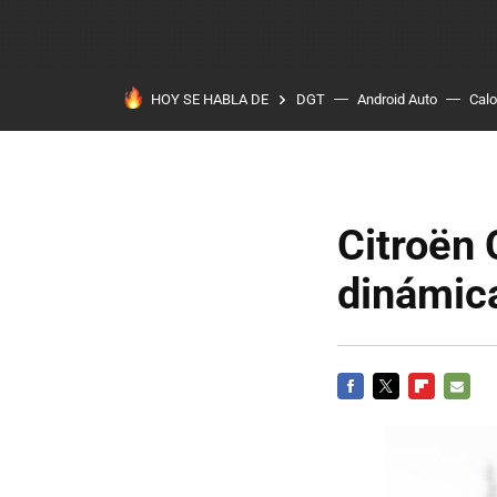
HOY SE HABLA DE
DGT
Android Auto
Calo
Citroën 
dinámic
FACEBOOK
TWITTER
FLIPBOARD
E-
MAIL