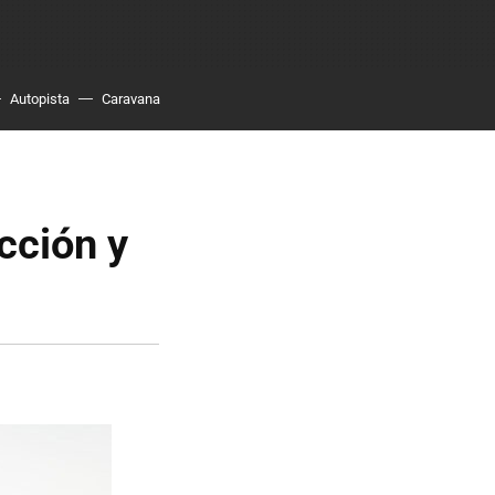
Autopista
Caravana
cción y