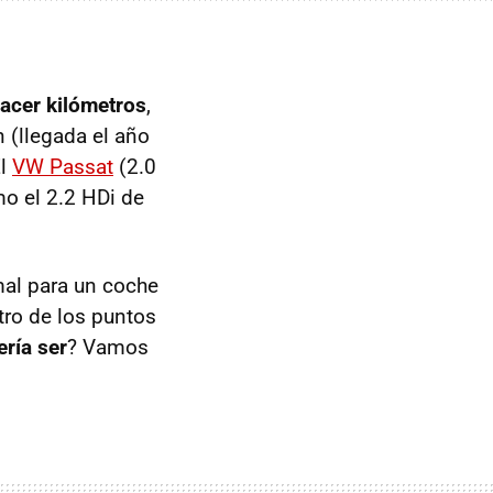
acer kilómetros
,
 (llegada el año
El
VW Passat
(2.0
o el 2.2 HDi de
al para un coche
tro de los puntos
ría ser
? Vamos