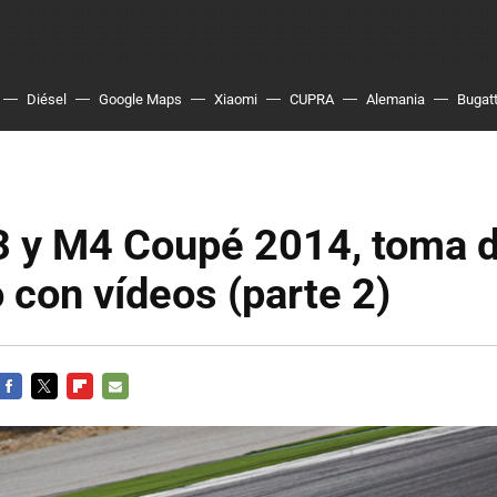
Diésel
Google Maps
Xiaomi
CUPRA
Alemania
Bugatt
y M4 Coupé 2014, toma 
 con vídeos (parte 2)
FACEBOOK
TWITTER
FLIPBOARD
E-
MAIL