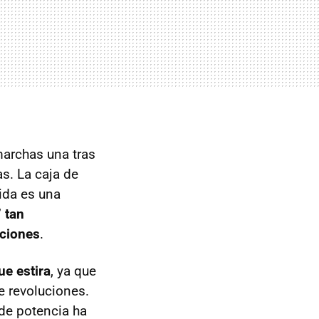
marchas una tras
as. La caja de
ida es una
 tan
uciones
.
ue estira
, ya que
e revoluciones.
 de potencia ha