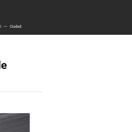
i
Ciudad
de