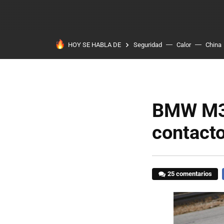
HOY SE HABLA DE
Seguridad
Calor
China
BMW M3 
contacto
25 comentarios