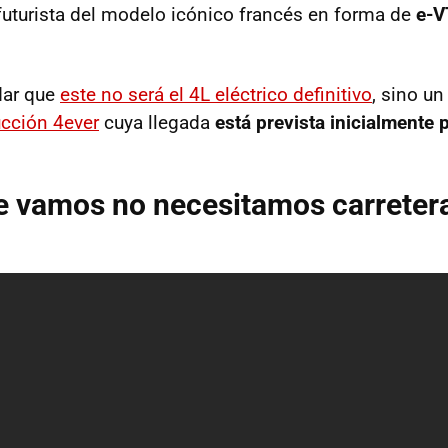
 futurista del modelo icónico francés en forma de
e-V
dar que
este no será el 4L eléctrico definitivo
, sino u
cción 4ever
cuya llegada
está prevista inicialmente 
e vamos no necesitamos carreter