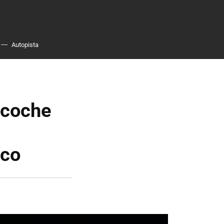
Autopista
n coche
ico