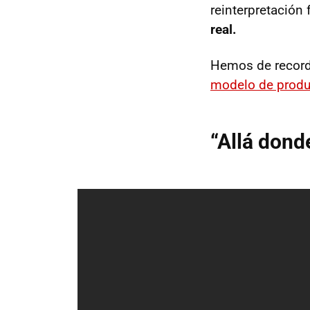
reinterpretación
real.
Hemos de recor
modelo de produ
“Allá dond