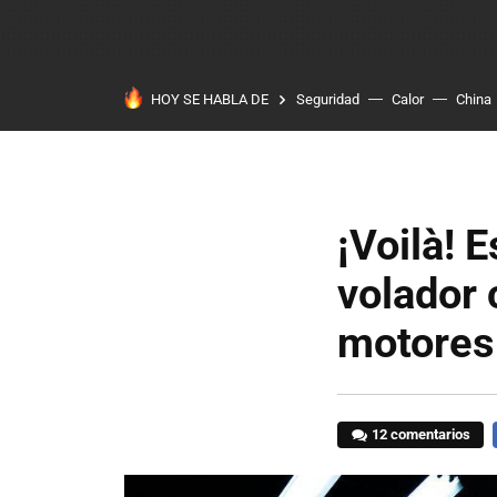
HOY SE HABLA DE
Seguridad
Calor
China
¡Voilà! 
volador 
motores 
12 comentarios