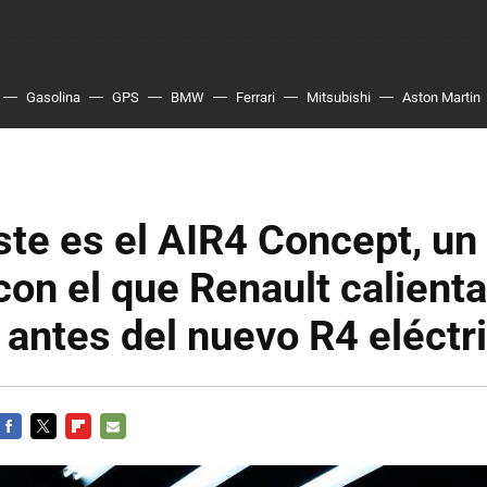
Gasolina
GPS
BMW
Ferrari
Mitsubishi
Aston Martin
Este es el AIR4 Concept, u
con el que Renault calienta
antes del nuevo R4 eléctr
FACEBOOK
TWITTER
FLIPBOARD
E-
MAIL