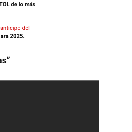
TOL de lo más
n
anticipo del
para 2025.
as”